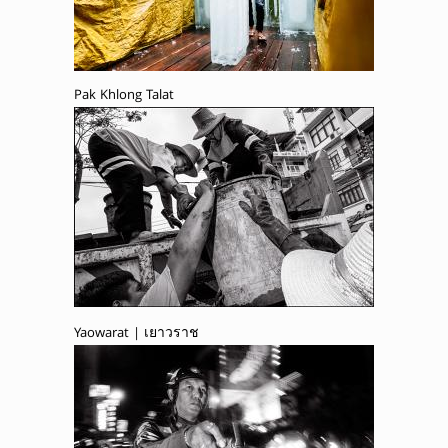
Pak Khlong Talat
Yaowarat | เยาวราช