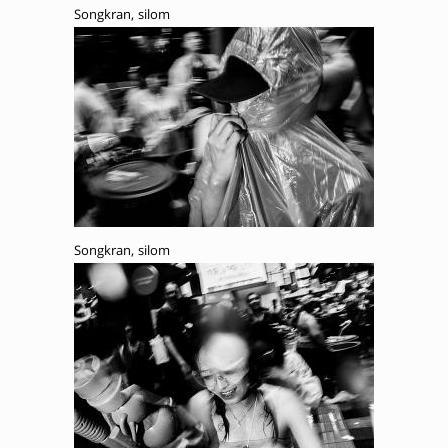
Songkran, silom
Songkran, silom