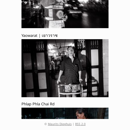
Yaowarat | เยาวราช
Phlap Phla Chai Rd
©
Maurits Diephuis
|
RSS 2.0