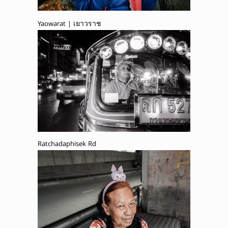
Yaowarat | เยาวราช
Ratchadaphisek Rd