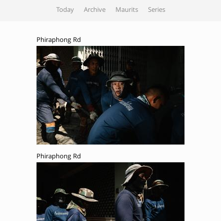
Today
Archive
Maurits
Series
Phiraphong Rd
Phiraphong Rd