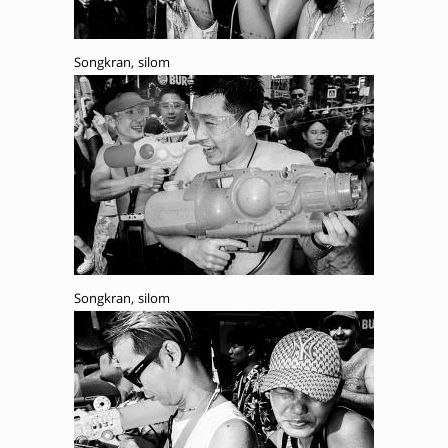
Songkran, silom
Songkran, silom