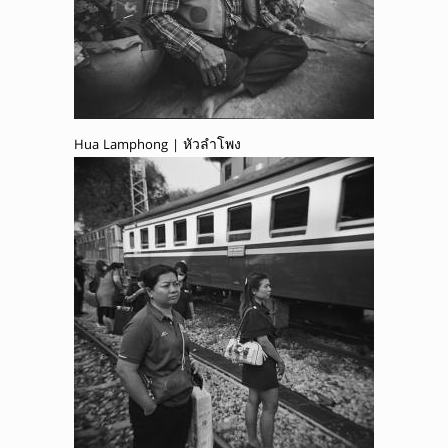
Hua Lamphong | หัวลำโพง