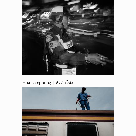
Hua Lamphong | หัวลำโพง