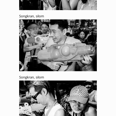
Songkran, silom
Songkran, silom