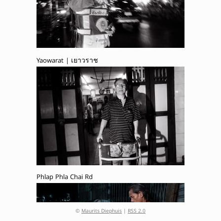
Yaowarat | เยาวราช
Phlap Phla Chai Rd
©
Maurits Diephuis
|
RSS 2.0