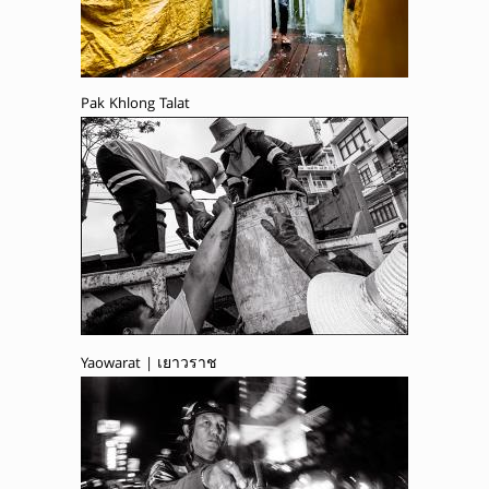
Pak Khlong Talat
Yaowarat | เยาวราช