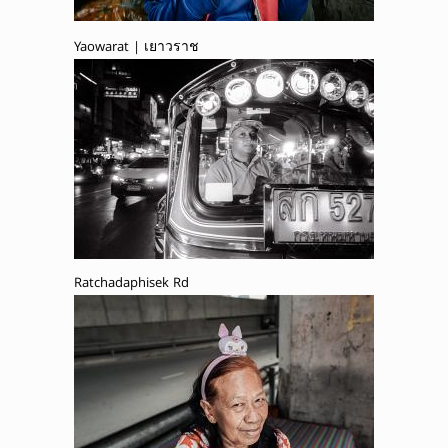
Yaowarat | เยาวราช
Ratchadaphisek Rd