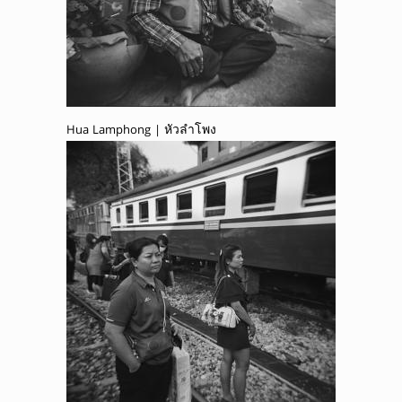
Hua Lamphong | หัวลำโพง