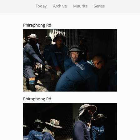
Today
Archive
Maurits
Series
Phiraphong Rd
Phiraphong Rd