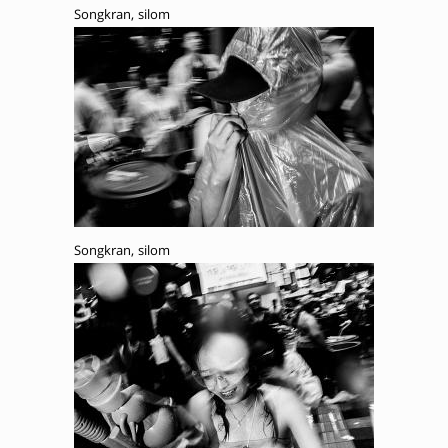
Songkran, silom
Songkran, silom