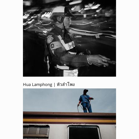
Hua Lamphong | หัวลำโพง