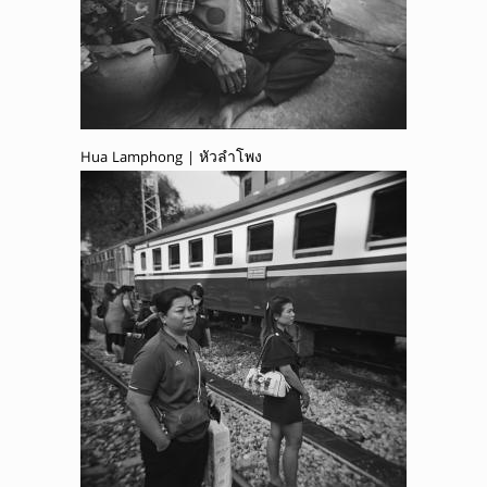
Hua Lamphong | หัวลำโพง