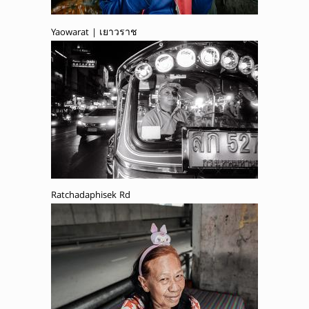
Yaowarat | เยาวราช
Ratchadaphisek Rd