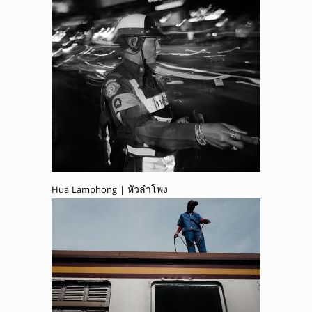
Hua Lamphong | หัวลำโพง