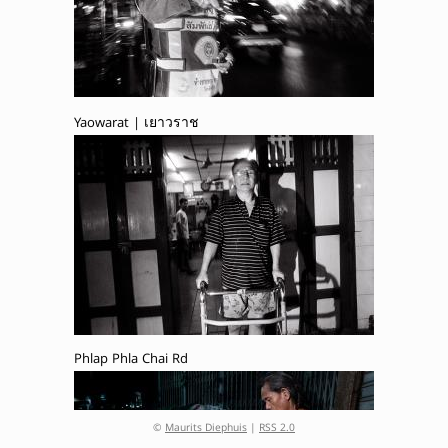
Yaowarat | เยาวราช
Phlap Phla Chai Rd
©
Maurits Diephuis
|
RSS 2.0