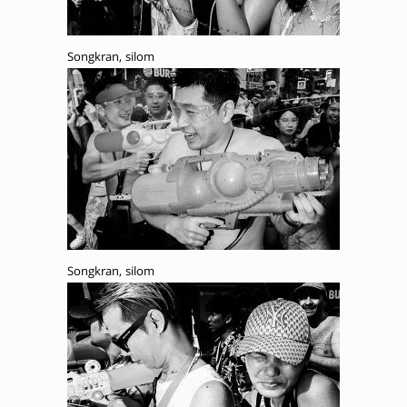
Songkran, silom
Songkran, silom