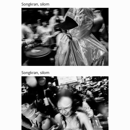
Songkran, silom
Songkran, silom