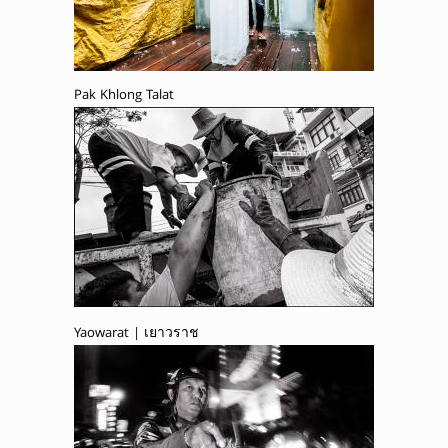
Pak Khlong Talat
Yaowarat | เยาวราช