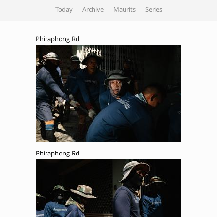
Today
Archive
Maurits
Series
Phiraphong Rd
Phiraphong Rd