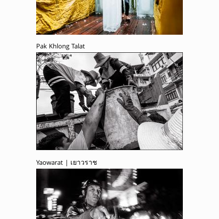
Pak Khlong Talat
Yaowarat | เยาวราช