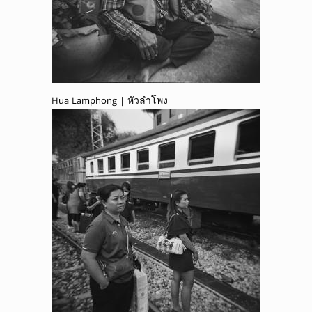
Hua Lamphong | หัวลำโพง