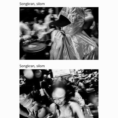
Songkran, silom
Songkran, silom