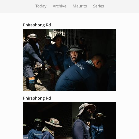
Today
Archive
Maurits
Series
Phiraphong Rd
Phiraphong Rd