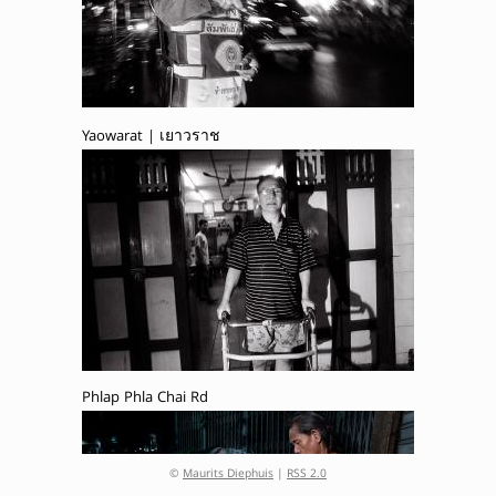
Yaowarat | เยาวราช
Phlap Phla Chai Rd
©
Maurits Diephuis
|
RSS 2.0