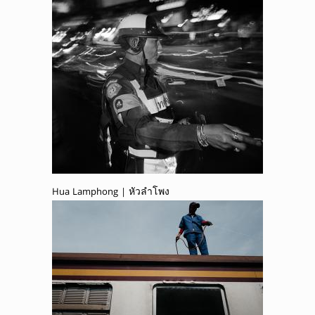
Hua Lamphong | หัวลำโพง