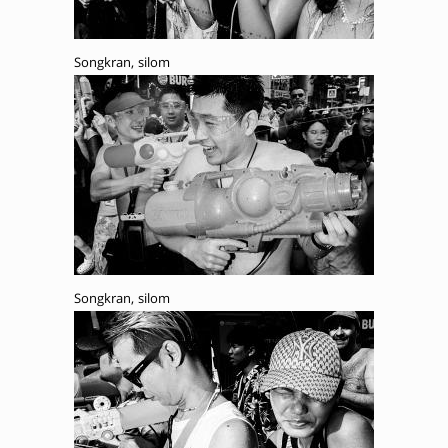
Songkran, silom
Songkran, silom