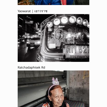
Yaowarat | เยาวราช
Ratchadaphisek Rd