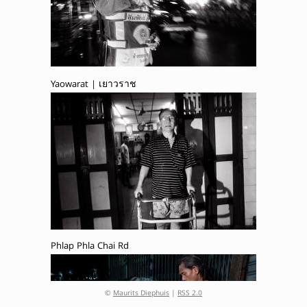
Yaowarat | เยาวราช
Phlap Phla Chai Rd
©
Maurits Diephuis
|
RSS 2.0