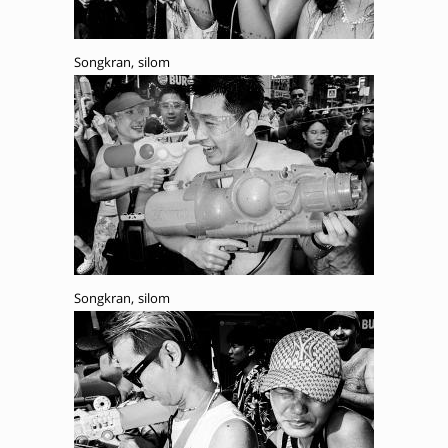
Songkran, silom
Songkran, silom