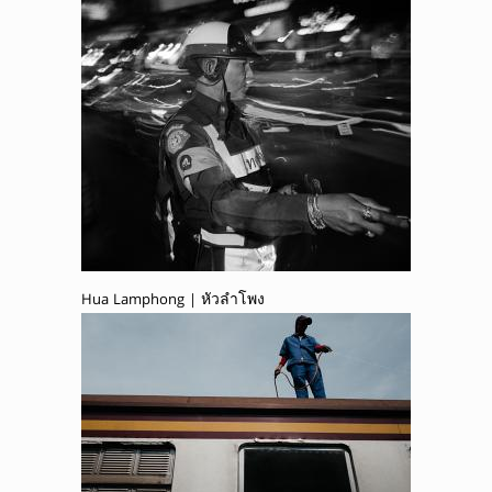
Hua Lamphong | หัวลำโพง