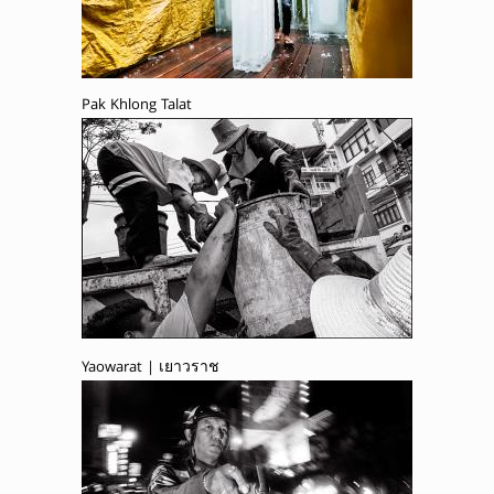
Pak Khlong Talat
Yaowarat | เยาวราช