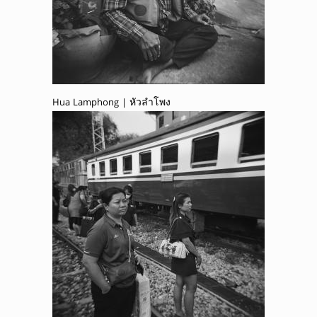
Hua Lamphong | หัวลำโพง