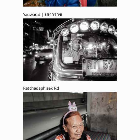
Yaowarat | เยาวราช
Ratchadaphisek Rd