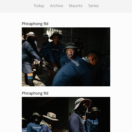
Today
Archive
Maurits
Series
Phiraphong Rd
Phiraphong Rd