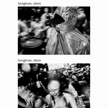
Songkran, silom
Songkran, silom