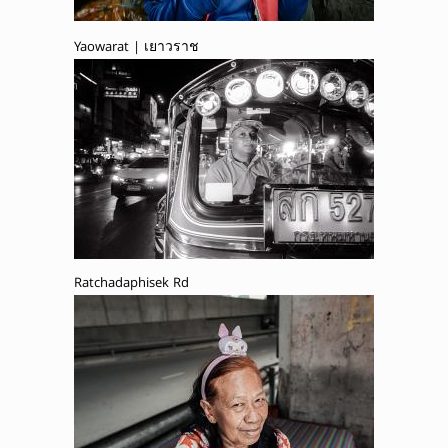
Yaowarat | เยาวราช
Ratchadaphisek Rd