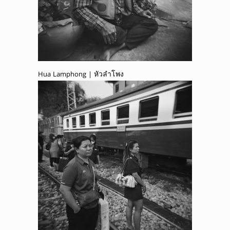
Hua Lamphong | หัวลำโพง