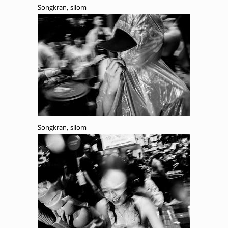
Songkran, silom
Songkran, silom