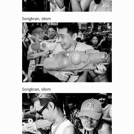
Songkran, silom
Songkran, silom