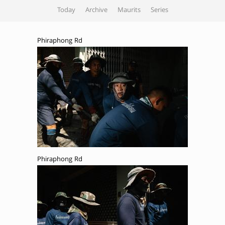
Today
Archive
Maurits
Series
Phiraphong Rd
Phiraphong Rd