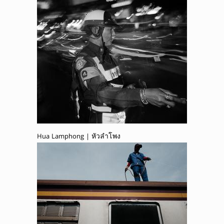
Hua Lamphong | หัวลำโพง