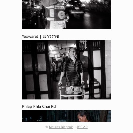
Yaowarat | เยาวราช
Phlap Phla Chai Rd
©
Maurits Diephuis
|
RSS 2.0