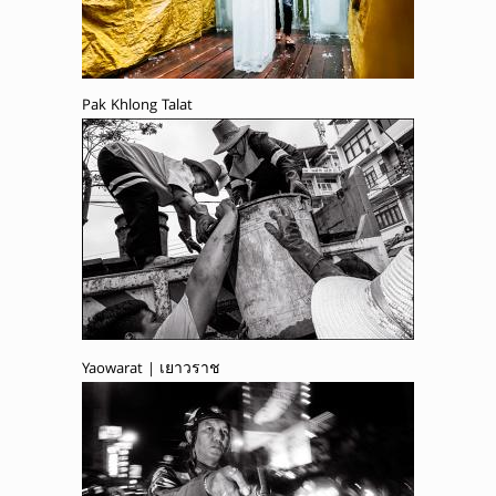
Pak Khlong Talat
Yaowarat | เยาวราช