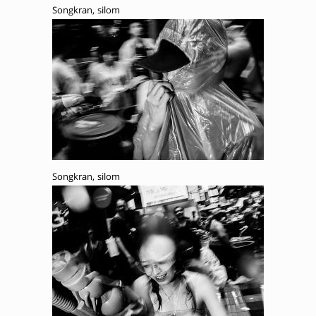
Songkran, silom
Songkran, silom