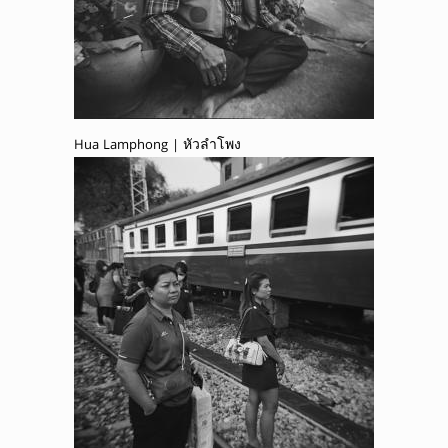
Hua Lamphong | หัวลำโพง