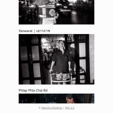
Yaowarat | เยาวราช
Phlap Phla Chai Rd
©
Maurits Diephuis
|
RSS 2.0