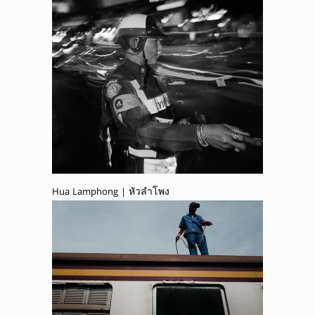
Hua Lamphong | หัวลำโพง