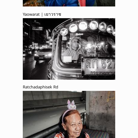
Yaowarat | เยาวราช
Ratchadaphisek Rd