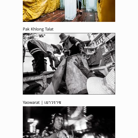
Pak Khlong Talat
Yaowarat | เยาวราช