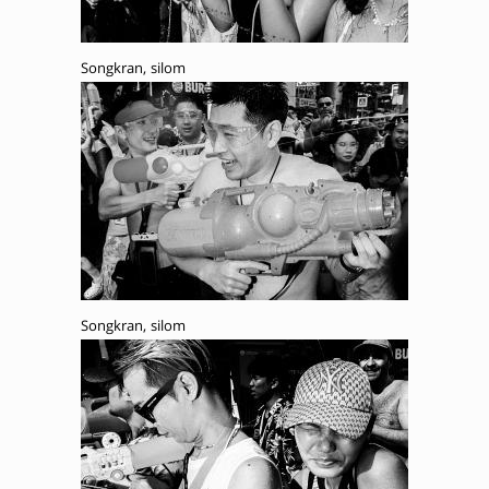
Songkran, silom
Songkran, silom