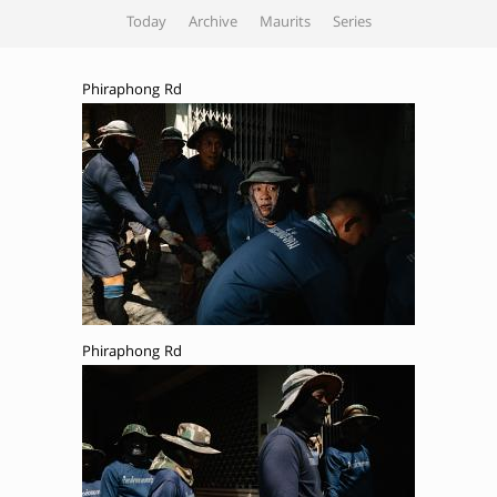
Today
Archive
Maurits
Series
Phiraphong Rd
Phiraphong Rd