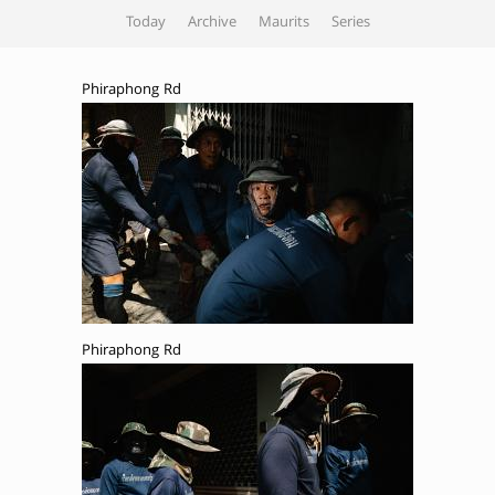
Today
Archive
Maurits
Series
Phiraphong Rd
Phiraphong Rd