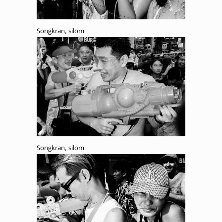
Songkran, silom
Songkran, silom