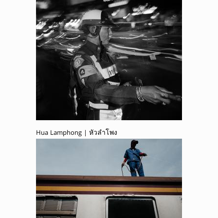
Hua Lamphong | หัวลำโพง