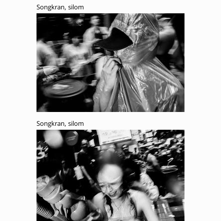
Songkran, silom
Songkran, silom