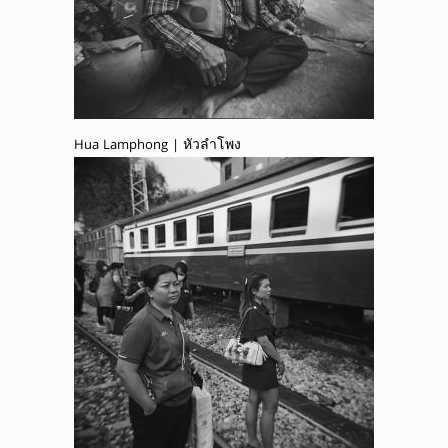
Hua Lamphong | หัวลำโพง