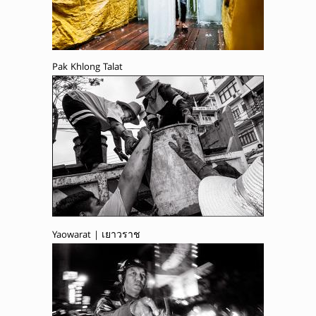
Pak Khlong Talat
Yaowarat | เยาวราช