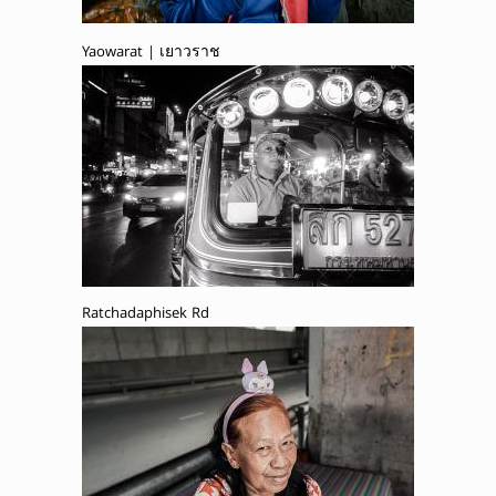
Yaowarat | เยาวราช
Ratchadaphisek Rd