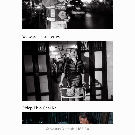
Yaowarat | เยาวราช
Phlap Phla Chai Rd
©
Maurits Diephuis
|
RSS 2.0