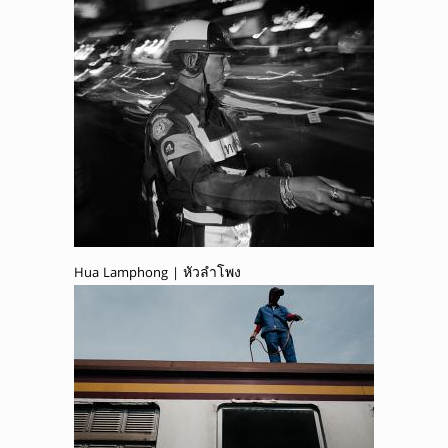
Hua Lamphong | หัวลำโพง