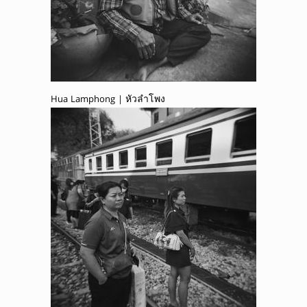
Hua Lamphong | หัวลำโพง