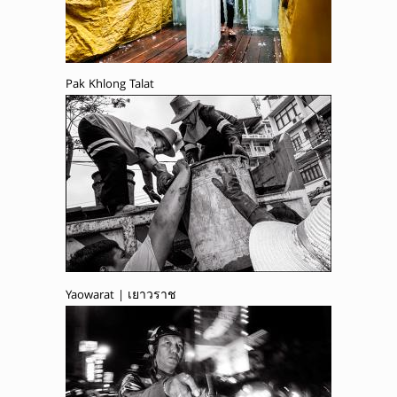
Pak Khlong Talat
Yaowarat | เยาวราช