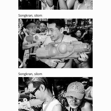
Songkran, silom
Songkran, silom