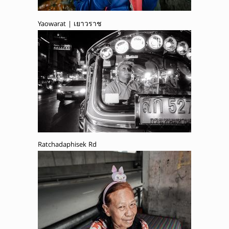
Yaowarat | เยาวราช
Ratchadaphisek Rd