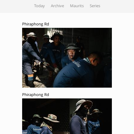
Today
Archive
Maurits
Series
Phiraphong Rd
Phiraphong Rd