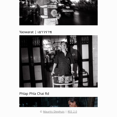
Yaowarat | เยาวราช
Phlap Phla Chai Rd
©
Maurits Diephuis
|
RSS 2.0