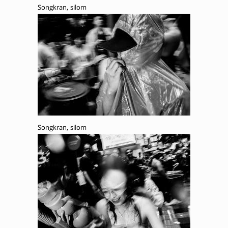
Songkran, silom
Songkran, silom