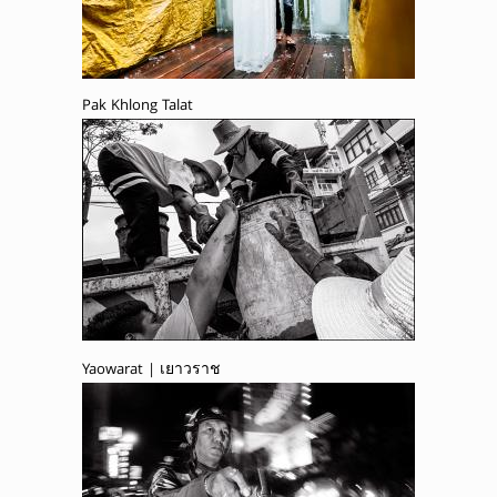
Pak Khlong Talat
Yaowarat | เยาวราช