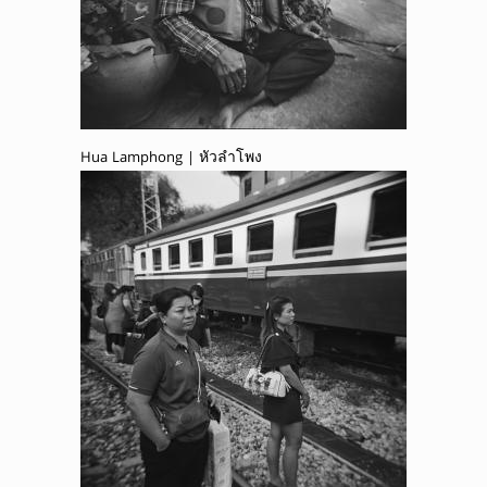
Hua Lamphong | หัวลำโพง