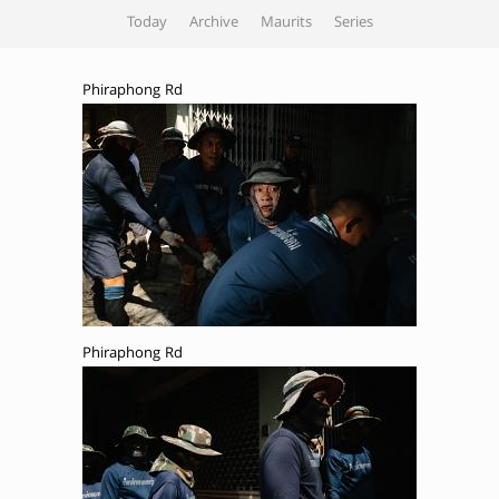
Today
Archive
Maurits
Series
Phiraphong Rd
Phiraphong Rd