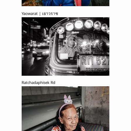
Yaowarat | เยาวราช
Ratchadaphisek Rd