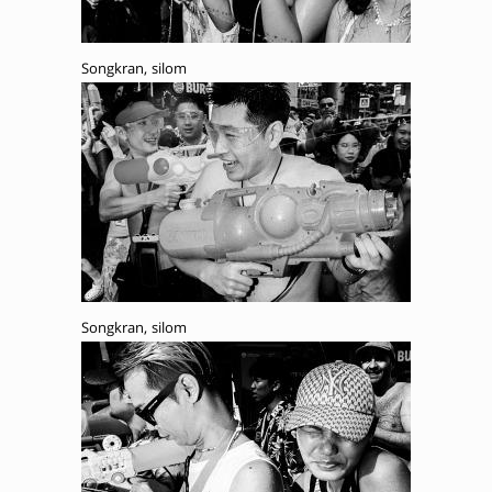
Songkran, silom
Songkran, silom