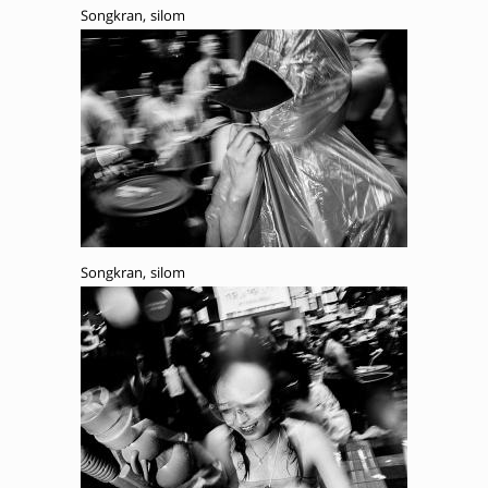
Songkran, silom
Songkran, silom