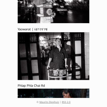
Yaowarat | เยาวราช
Phlap Phla Chai Rd
©
Maurits Diephuis
|
RSS 2.0