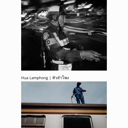
Hua Lamphong | หัวลำโพง