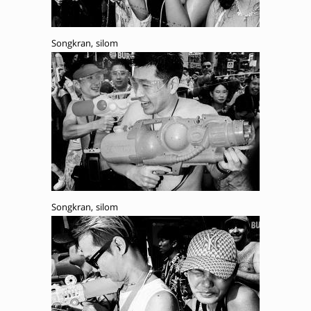
Songkran, silom
Songkran, silom