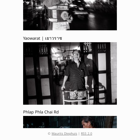
Yaowarat | เยาวราช
Phlap Phla Chai Rd
©
Maurits Diephuis
|
RSS 2.0