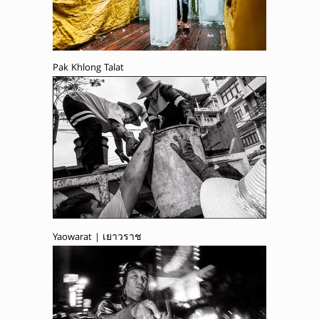
Pak Khlong Talat
Yaowarat | เยาวราช