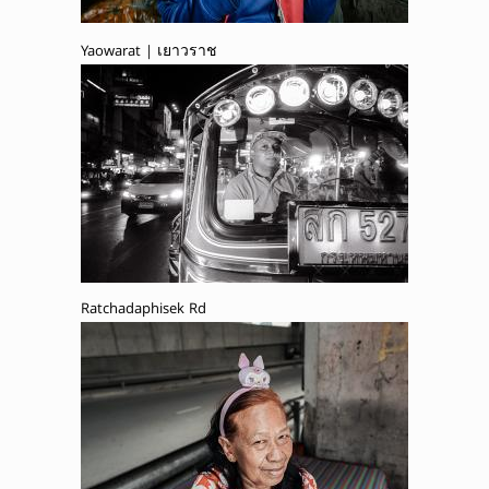
Yaowarat | เยาวราช
Ratchadaphisek Rd