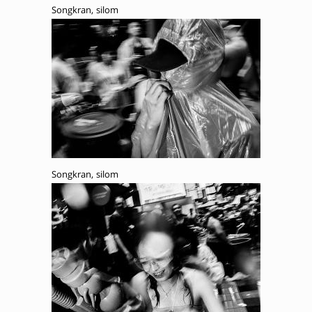
Songkran, silom
Songkran, silom