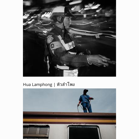
Hua Lamphong | หัวลำโพง