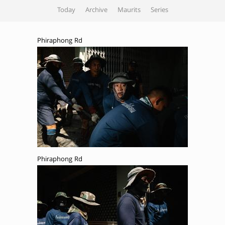
Today
Archive
Maurits
Series
Phiraphong Rd
Phiraphong Rd