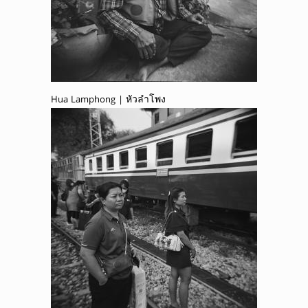
Hua Lamphong | หัวลำโพง