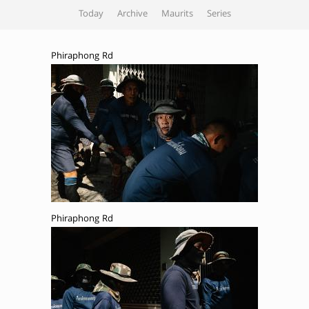
Today
Archive
Maurits
Series
Phiraphong Rd
Phiraphong Rd