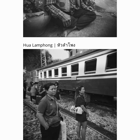
Hua Lamphong | หัวลำโพง