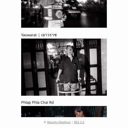
Yaowarat | เยาวราช
Phlap Phla Chai Rd
©
Maurits Diephuis
|
RSS 2.0