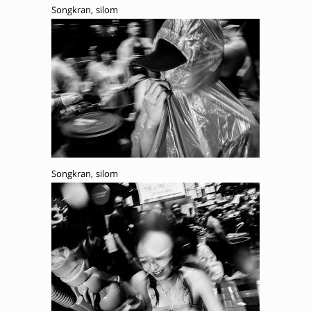
Songkran, silom
Songkran, silom