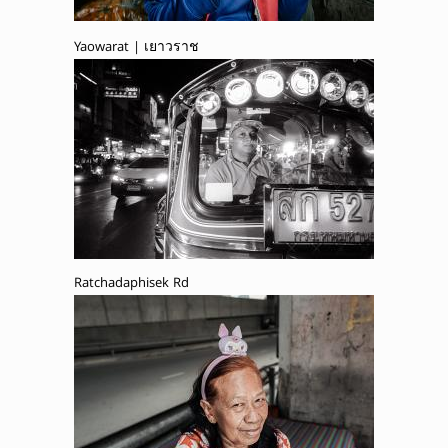
Yaowarat | เยาวราช
Ratchadaphisek Rd