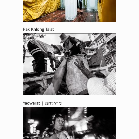
Pak Khlong Talat
Yaowarat | เยาวราช