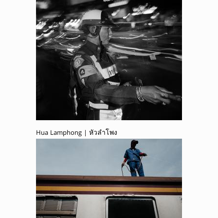
Hua Lamphong | หัวลำโพง