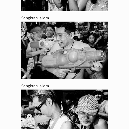
Songkran, silom
Songkran, silom