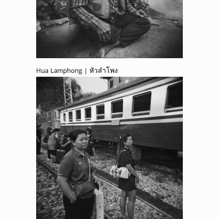
Hua Lamphong | หัวลำโพง