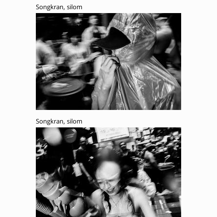
Songkran, silom
Songkran, silom