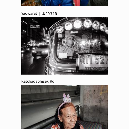
Yaowarat | เยาวราช
Ratchadaphisek Rd