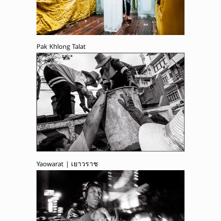
Pak Khlong Talat
Yaowarat | เยาวราช