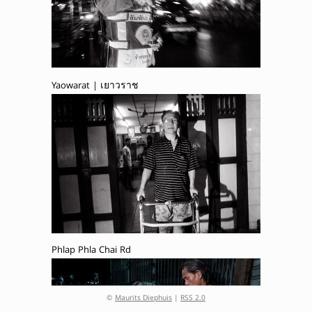
Yaowarat | เยาวราช
Phlap Phla Chai Rd
©
Maurits Diephuis
|
RSS 2.0