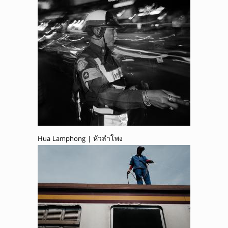
Hua Lamphong | หัวลำโพง