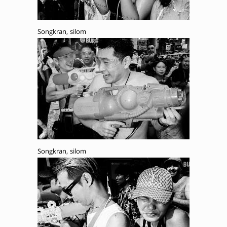
Songkran, silom
Songkran, silom