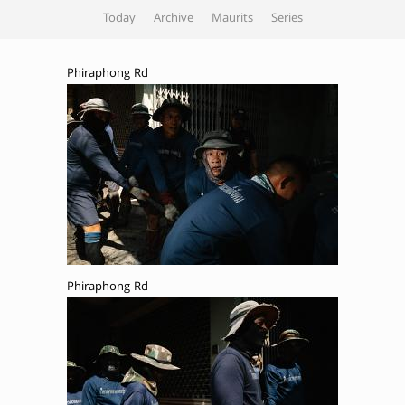
Today
Archive
Maurits
Series
Phiraphong Rd
Phiraphong Rd