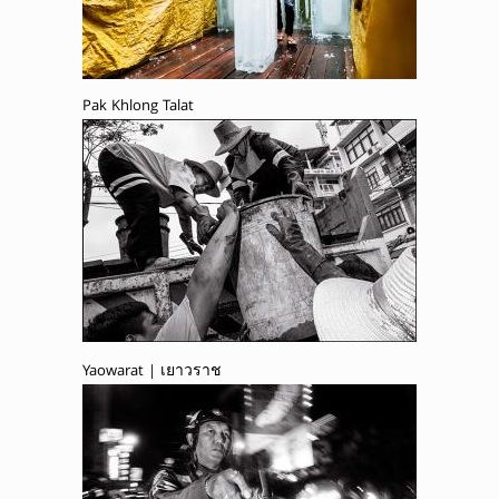
Pak Khlong Talat
Yaowarat | เยาวราช