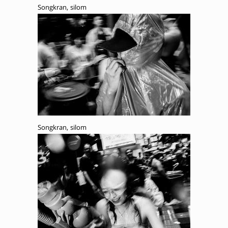
Songkran, silom
Songkran, silom