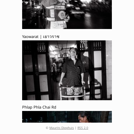
Yaowarat | เยาวราช
Phlap Phla Chai Rd
©
Maurits Diephuis
|
RSS 2.0