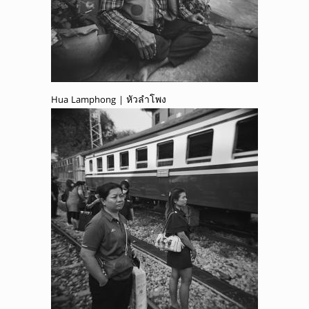
Hua Lamphong | หัวลำโพง