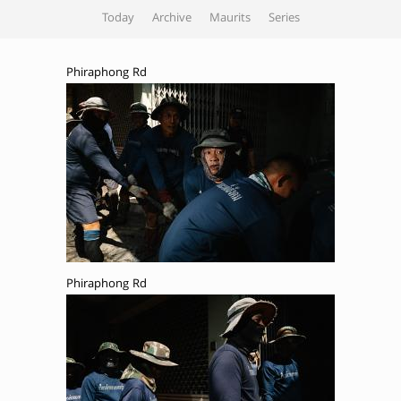
Today
Archive
Maurits
Series
Phiraphong Rd
Phiraphong Rd