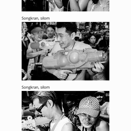
Songkran, silom
Songkran, silom