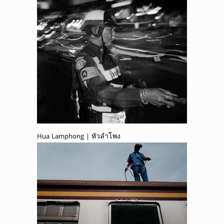
Hua Lamphong | หัวลำโพง