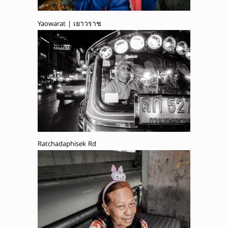
Yaowarat | เยาวราช
Ratchadaphisek Rd