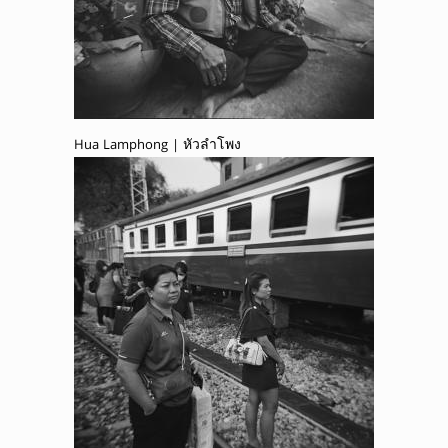
Hua Lamphong | หัวลำโพง