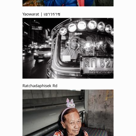
Yaowarat | เยาวราช
Ratchadaphisek Rd