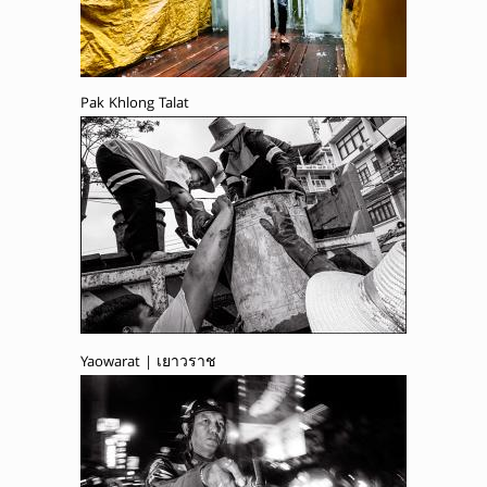
Pak Khlong Talat
Yaowarat | เยาวราช