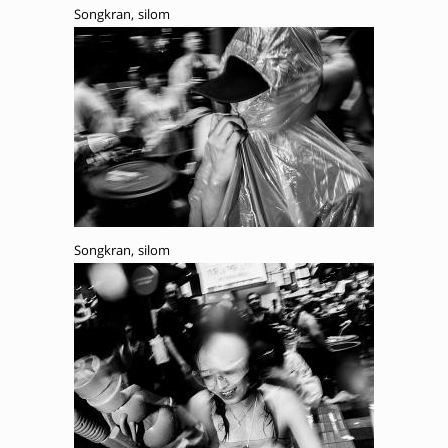
Songkran, silom
Songkran, silom