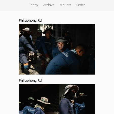
Today
Archive
Maurits
Series
Phiraphong Rd
Phiraphong Rd