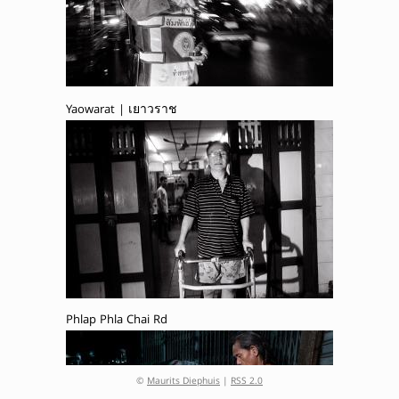
Yaowarat | เยาวราช
Phlap Phla Chai Rd
©
Maurits Diephuis
|
RSS 2.0