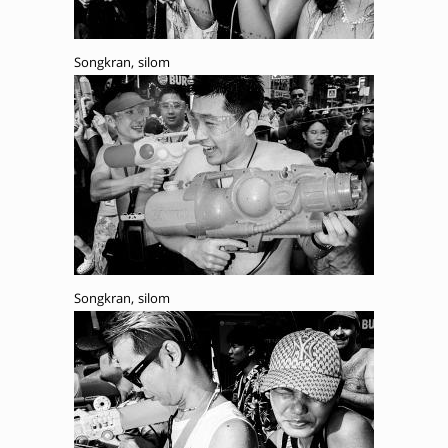
Songkran, silom
Songkran, silom