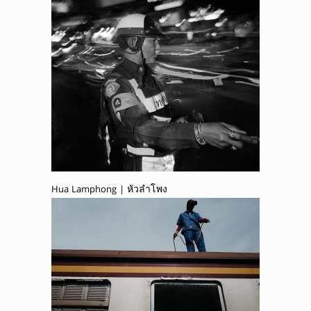
Hua Lamphong | หัวลำโพง