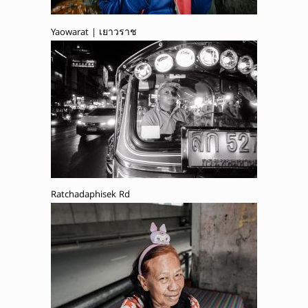
Yaowarat | เยาวราช
Ratchadaphisek Rd