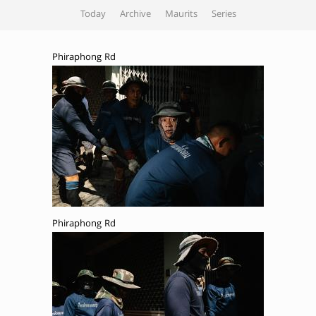
Today
Archive
Maurits
Series
Phiraphong Rd
Phiraphong Rd