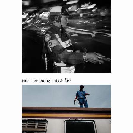
Hua Lamphong | หัวลำโพง