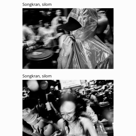
Songkran, silom
Songkran, silom