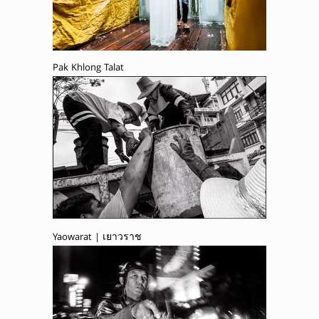
Pak Khlong Talat
Yaowarat | เยาวราช