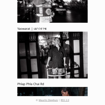
Yaowarat | เยาวราช
Phlap Phla Chai Rd
©
Maurits Diephuis
|
RSS 2.0