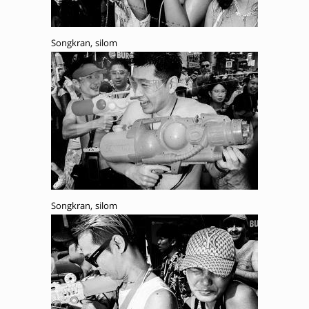
Songkran, silom
Songkran, silom