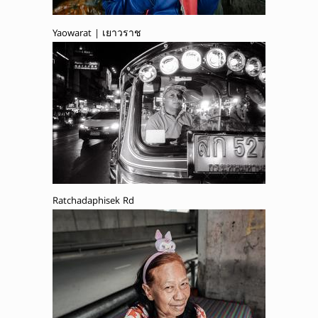
Yaowarat | เยาวราช
Ratchadaphisek Rd