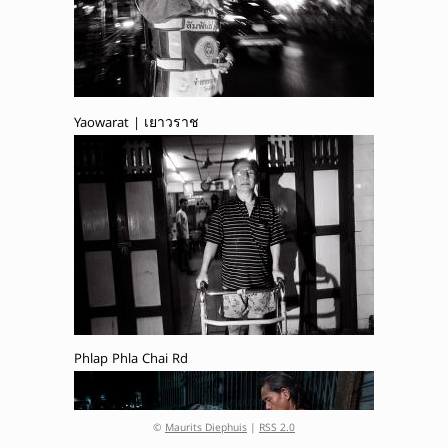
Yaowarat | เยาวราช
Phlap Phla Chai Rd
©
Maurits Diephuis
|
RSS 2.0