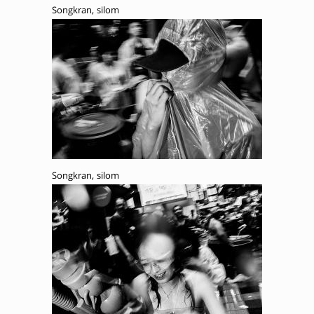
Songkran, silom
Songkran, silom