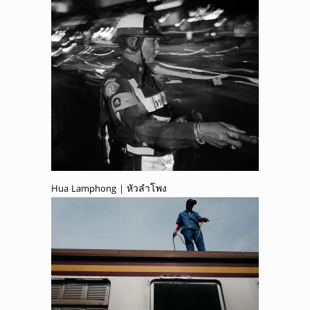
Hua Lamphong | หัวลำโพง