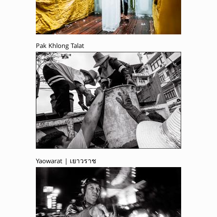
Pak Khlong Talat
Yaowarat | เยาวราช