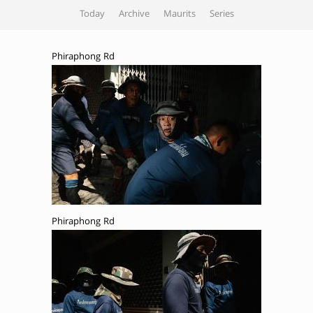
Today
Archive
Maurits
Series
Phiraphong Rd
Phiraphong Rd