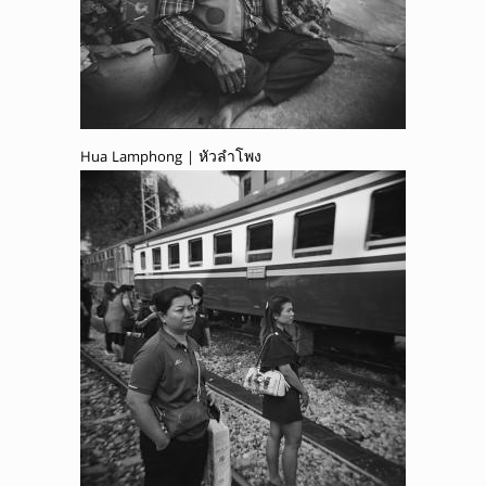
Hua Lamphong | หัวลำโพง