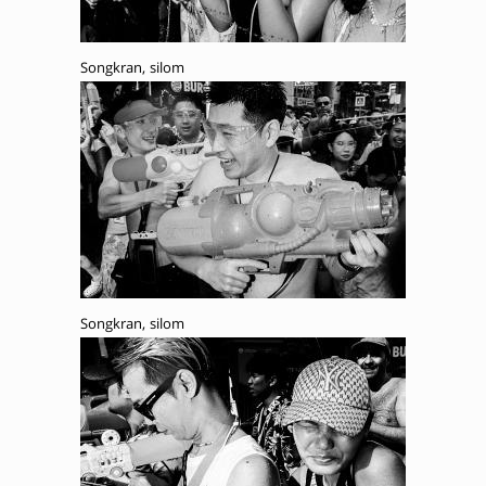
Songkran, silom
Songkran, silom