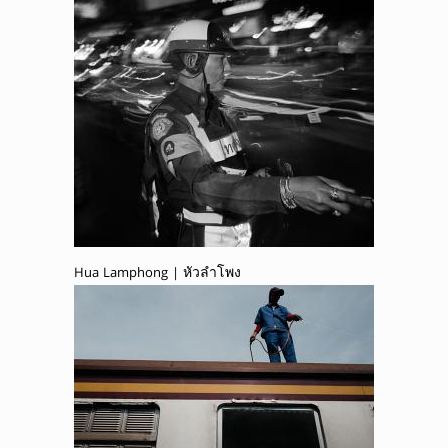
Hua Lamphong | หัวลำโพง