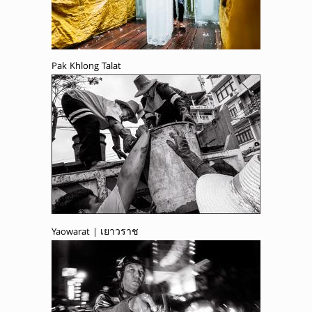
Pak Khlong Talat
Yaowarat | เยาวราช