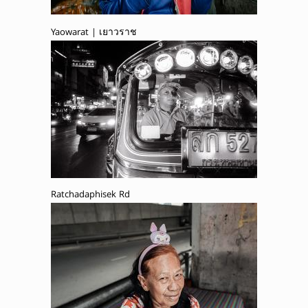
Yaowarat | เยาวราช
Ratchadaphisek Rd