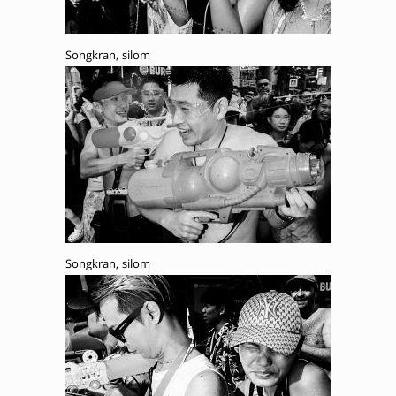
Songkran, silom
Songkran, silom