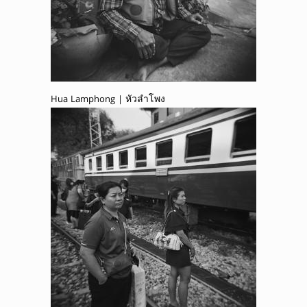
Hua Lamphong | หัวลำโพง