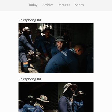
Today
Archive
Maurits
Series
Phiraphong Rd
Phiraphong Rd