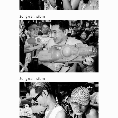
Songkran, silom
Songkran, silom