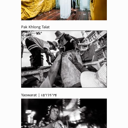
Pak Khlong Talat
Yaowarat | เยาวราช