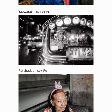
Yaowarat | เยาวราช
Ratchadaphisek Rd