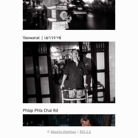
Yaowarat | เยาวราช
Phlap Phla Chai Rd
©
Maurits Diephuis
|
RSS 2.0