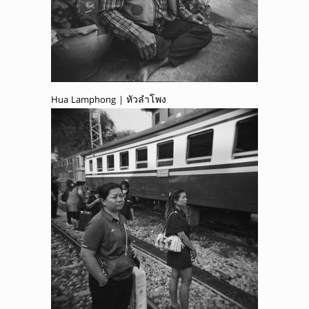
Hua Lamphong | หัวลำโพง