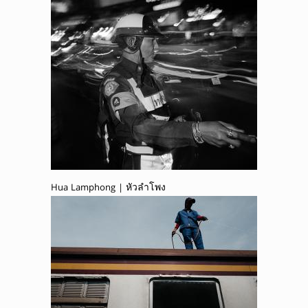
Hua Lamphong | หัวลำโพง