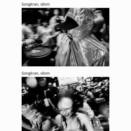
Songkran, silom
Songkran, silom