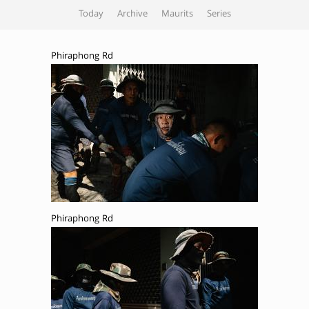
Today
Archive
Maurits
Series
Phiraphong Rd
Phiraphong Rd