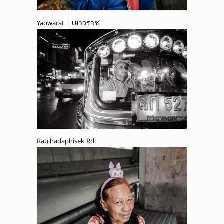
Yaowarat | เยาวราช
Ratchadaphisek Rd