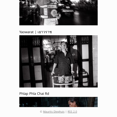
Yaowarat | เยาวราช
Phlap Phla Chai Rd
©
Maurits Diephuis
|
RSS 2.0