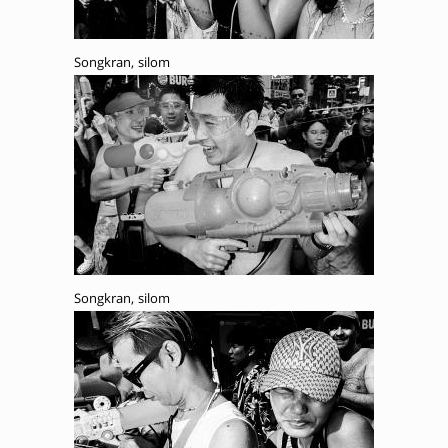
Songkran, silom
Songkran, silom