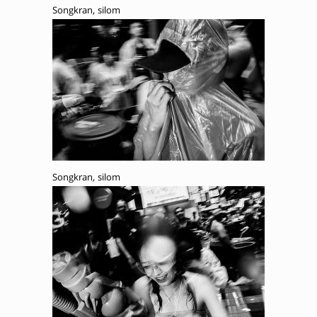
Songkran, silom
Songkran, silom