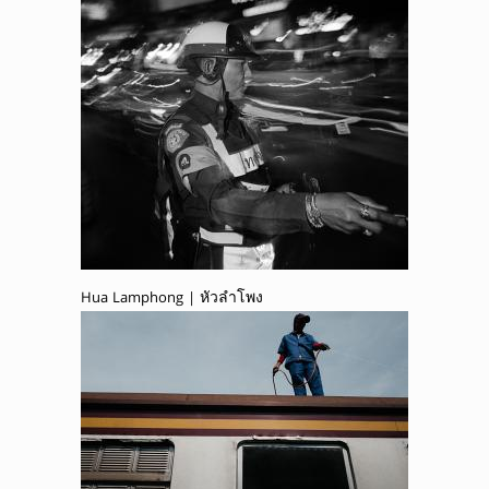
Hua Lamphong | หัวลำโพง