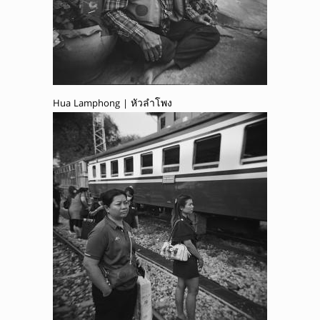
Hua Lamphong | หัวลำโพง