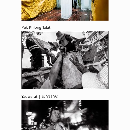
Pak Khlong Talat
Yaowarat | เยาวราช