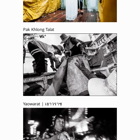
Pak Khlong Talat
Yaowarat | เยาวราช