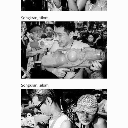
Songkran, silom
Songkran, silom