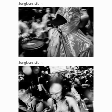
Songkran, silom
Songkran, silom