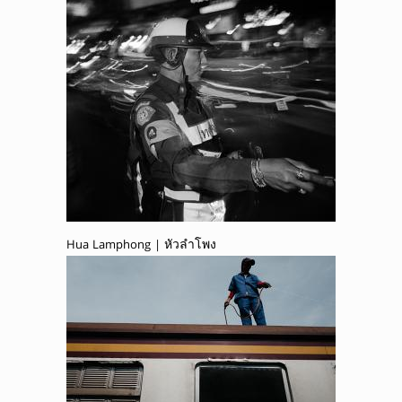
Hua Lamphong | หัวลำโพง