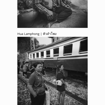
Hua Lamphong | หัวลำโพง