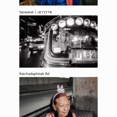
Yaowarat | เยาวราช
Ratchadaphisek Rd