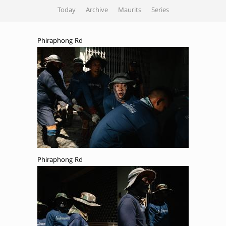
Today
Archive
Maurits
Series
Phiraphong Rd
Phiraphong Rd