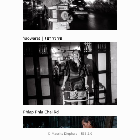
Yaowarat | เยาวราช
Phlap Phla Chai Rd
©
Maurits Diephuis
|
RSS 2.0