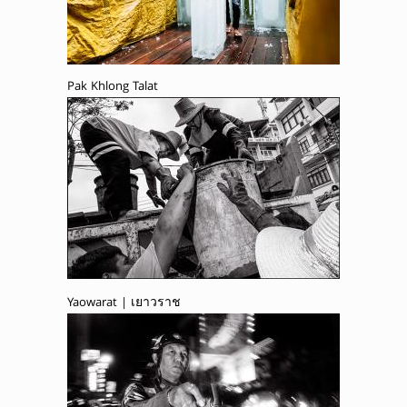
Pak Khlong Talat
Yaowarat | เยาวราช