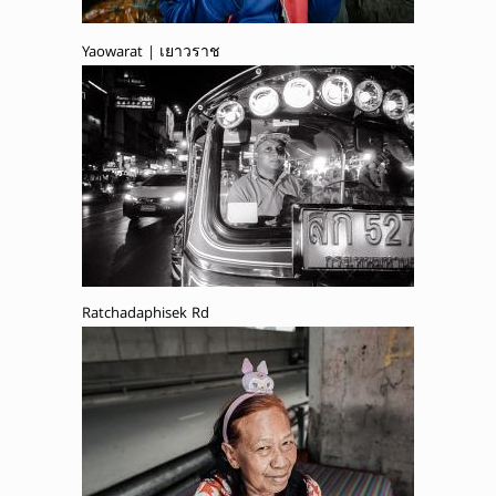
Yaowarat | เยาวราช
Ratchadaphisek Rd