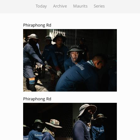
Today
Archive
Maurits
Series
Phiraphong Rd
Phiraphong Rd