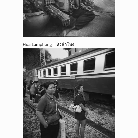
Hua Lamphong | หัวลำโพง