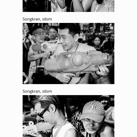
Songkran, silom
Songkran, silom