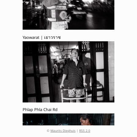
Yaowarat | เยาวราช
Phlap Phla Chai Rd
©
Maurits Diephuis
|
RSS 2.0