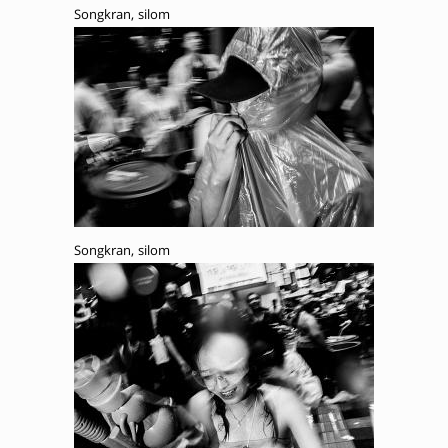
Songkran, silom
Songkran, silom