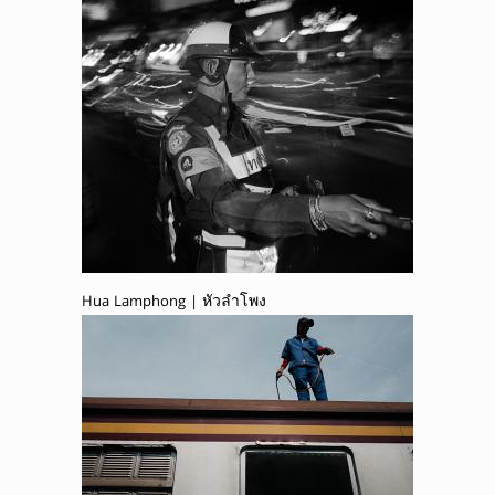
Hua Lamphong | หัวลำโพง