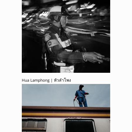
Hua Lamphong | หัวลำโพง