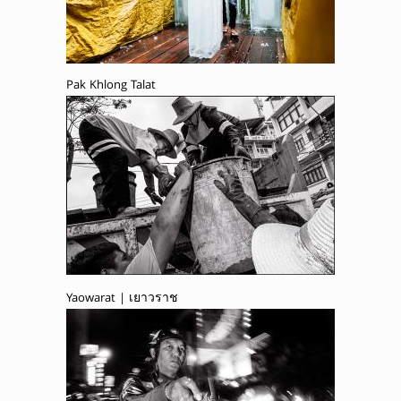
Pak Khlong Talat
Yaowarat | เยาวราช