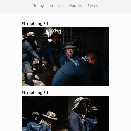
Today
Archive
Maurits
Series
Phiraphong Rd
Phiraphong Rd