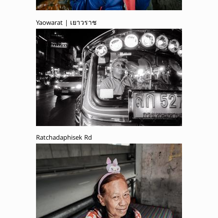
Yaowarat | เยาวราช
Ratchadaphisek Rd