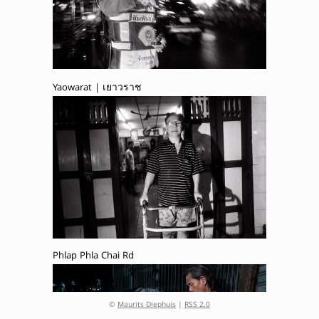
Yaowarat | เยาวราช
Phlap Phla Chai Rd
©
Maurits Diephuis
|
RSS 2.0