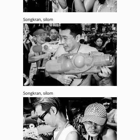
Songkran, silom
Songkran, silom