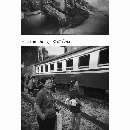
Hua Lamphong | หัวลำโพง