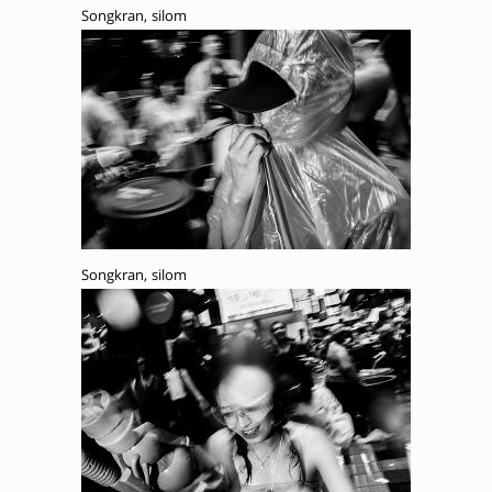
Songkran, silom
Songkran, silom