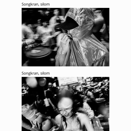
Songkran, silom
Songkran, silom