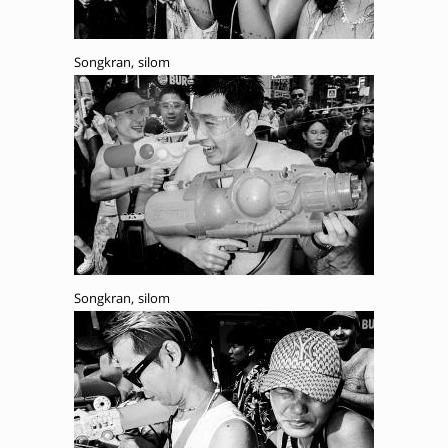
Songkran, silom
Songkran, silom