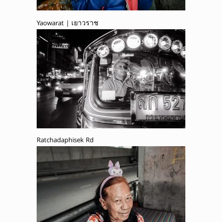
Yaowarat | เยาวราช
Ratchadaphisek Rd