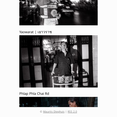
Yaowarat | เยาวราช
Phlap Phla Chai Rd
©
Maurits Diephuis
|
RSS 2.0