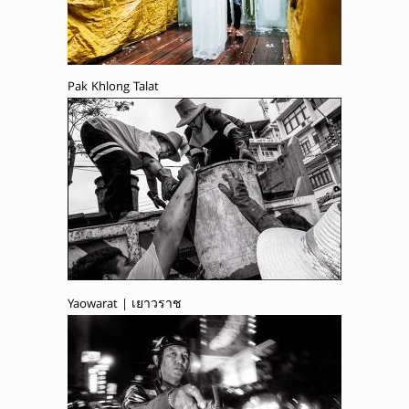
Pak Khlong Talat
Yaowarat | เยาวราช