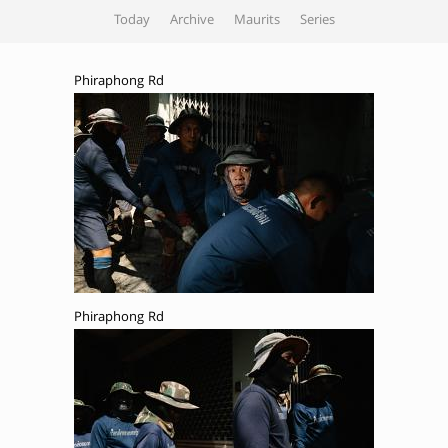
Today
Archive
Maurits
Series
Phiraphong Rd
Phiraphong Rd