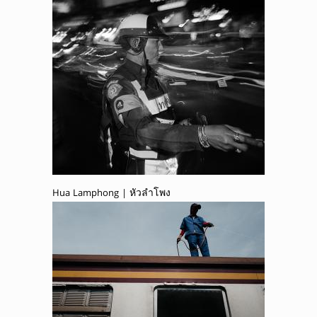
Hua Lamphong | หัวลำโพง