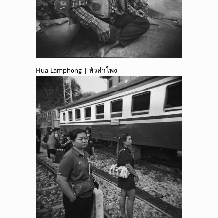
Hua Lamphong | หัวลำโพง