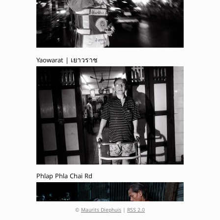
Yaowarat | เยาวราช
Phlap Phla Chai Rd
©
Maurits Diephuis
|
RSS 2.0