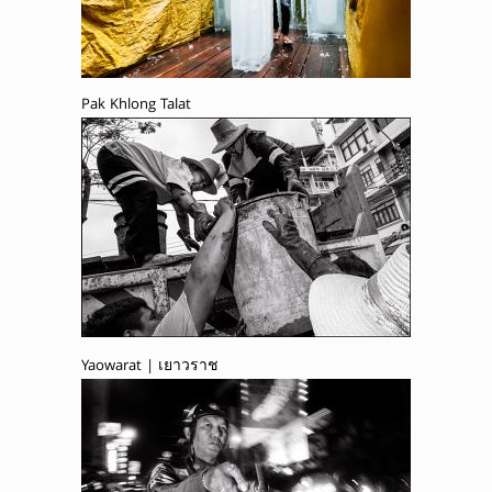
Pak Khlong Talat
Yaowarat | เยาวราช