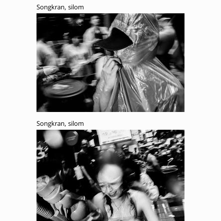
Songkran, silom
Songkran, silom