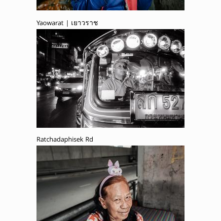
Yaowarat | เยาวราช
Ratchadaphisek Rd