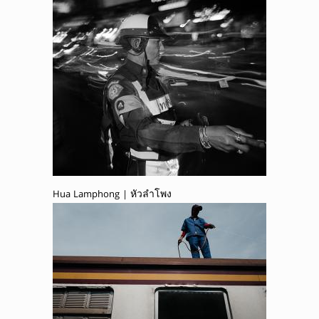
Hua Lamphong | หัวลำโพง