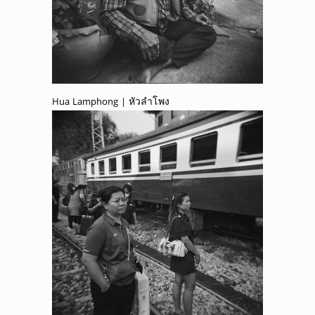
Hua Lamphong | หัวลำโพง