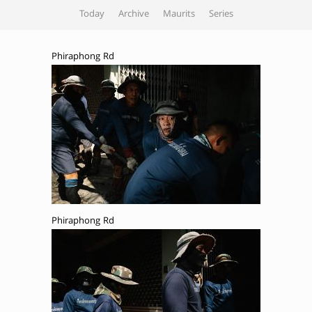
Today
Archive
Maurits
Series
Phiraphong Rd
Phiraphong Rd