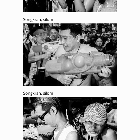
Songkran, silom
Songkran, silom