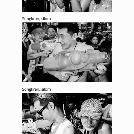
Songkran, silom
Songkran, silom