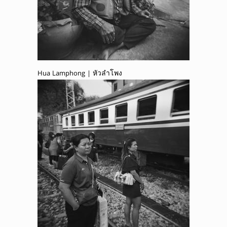
Hua Lamphong | หัวลำโพง