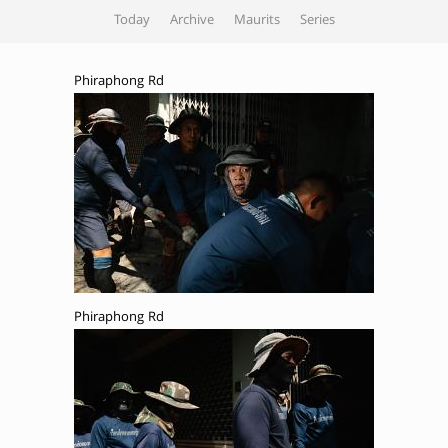
Today
Archive
Maurits
Series
Phiraphong Rd
Phiraphong Rd