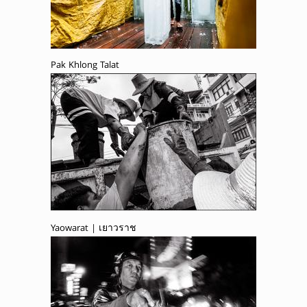
Pak Khlong Talat
Yaowarat | เยาวราช