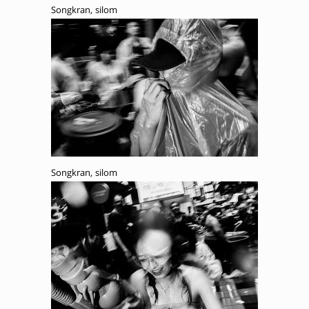
Songkran, silom
Songkran, silom