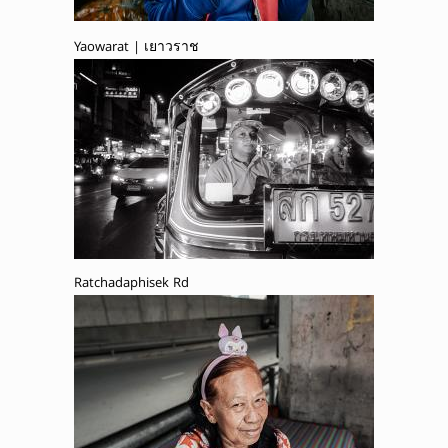
Yaowarat | เยาวราช
Ratchadaphisek Rd