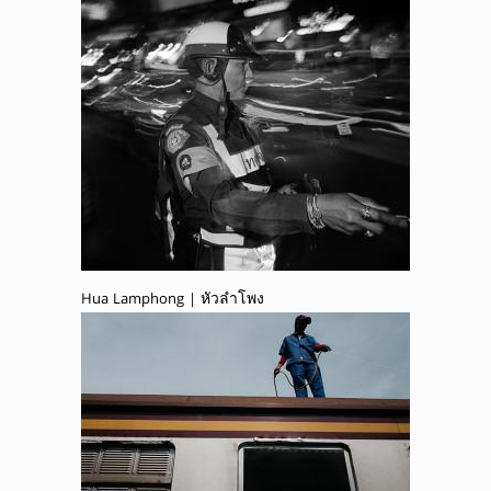
Hua Lamphong | หัวลำโพง