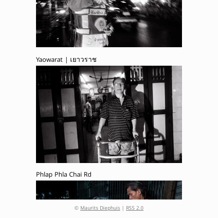
Yaowarat | เยาวราช
Phlap Phla Chai Rd
©
Maurits Diephuis
|
RSS 2.0