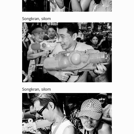
Songkran, silom
Songkran, silom