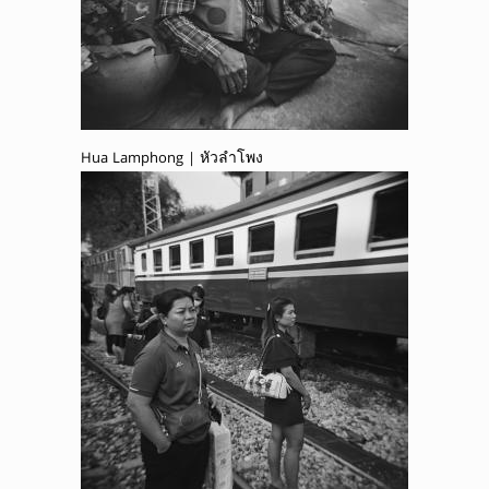
Hua Lamphong | หัวลำโพง