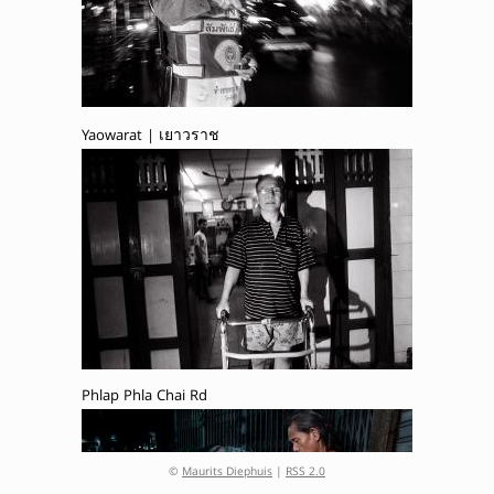
Yaowarat | เยาวราช
Phlap Phla Chai Rd
©
Maurits Diephuis
|
RSS 2.0