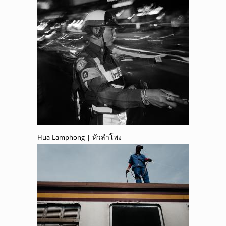
Hua Lamphong | หัวลำโพง