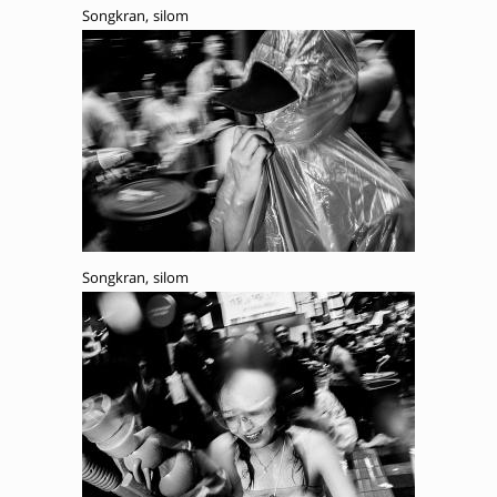
Songkran, silom
Songkran, silom