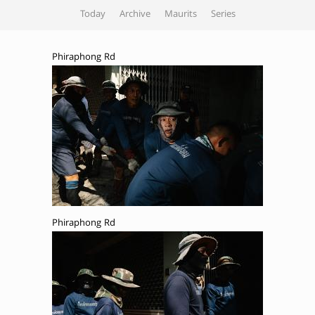
Today
Archive
Maurits
Series
Phiraphong Rd
Phiraphong Rd