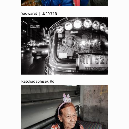
Yaowarat | เยาวราช
Ratchadaphisek Rd