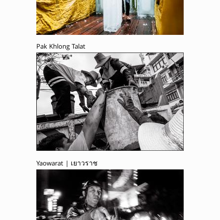
Pak Khlong Talat
Yaowarat | เยาวราช