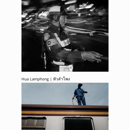
Hua Lamphong | หัวลำโพง