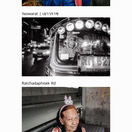
Yaowarat | เยาวราช
Ratchadaphisek Rd