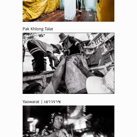
Pak Khlong Talat
Yaowarat | เยาวราช