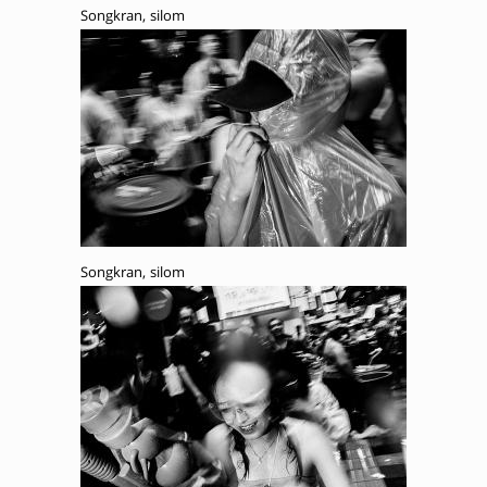
Songkran, silom
Songkran, silom