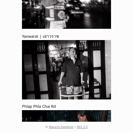
Yaowarat | เยาวราช
Phlap Phla Chai Rd
©
Maurits Diephuis
|
RSS 2.0