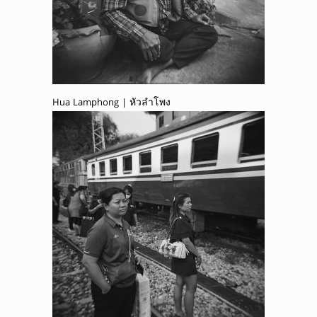
Hua Lamphong | หัวลำโพง