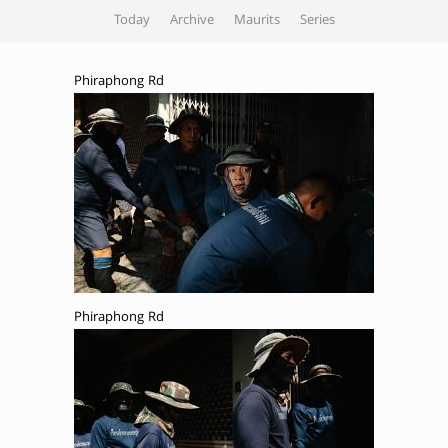
Today
Archive
Maurits
Series
Phiraphong Rd
Phiraphong Rd