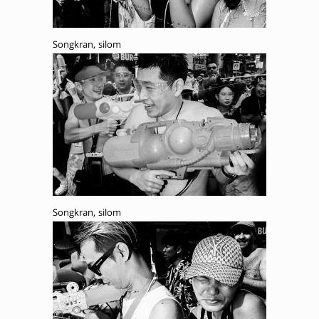
Songkran, silom
Songkran, silom