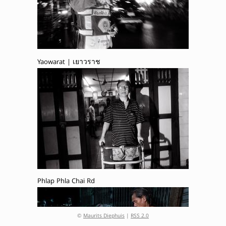
Yaowarat | เยาวราช
Phlap Phla Chai Rd
©
Maurits Diephuis
|
RSS 2.0