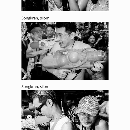
Songkran, silom
Songkran, silom