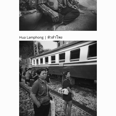
Hua Lamphong | หัวลำโพง