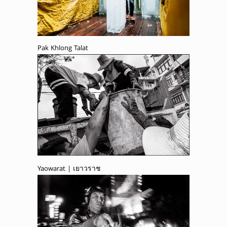
Pak Khlong Talat
Yaowarat | เยาวราช