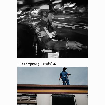
Hua Lamphong | หัวลำโพง