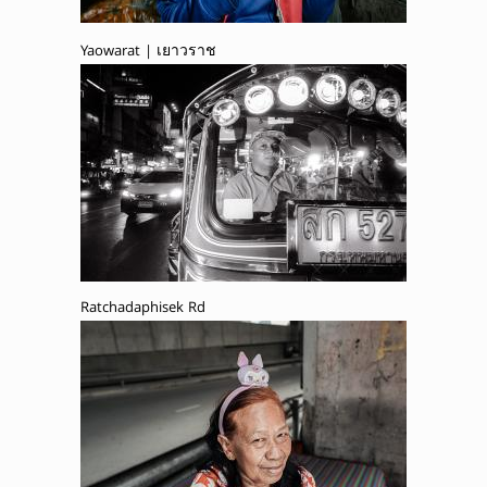
Yaowarat | เยาวราช
Ratchadaphisek Rd