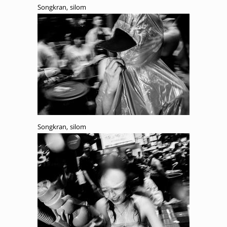
Songkran, silom
Songkran, silom