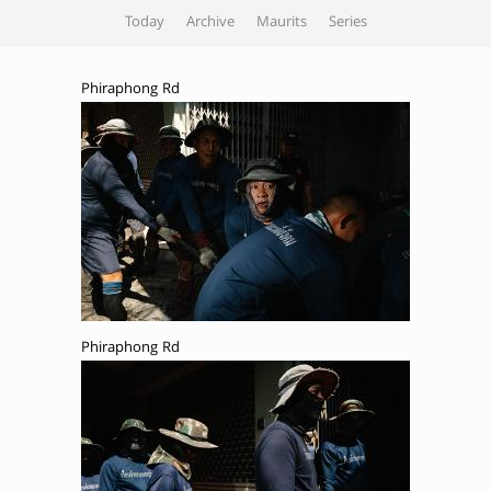
Today
Archive
Maurits
Series
Phiraphong Rd
Phiraphong Rd