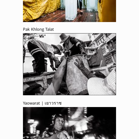
Pak Khlong Talat
Yaowarat | เยาวราช