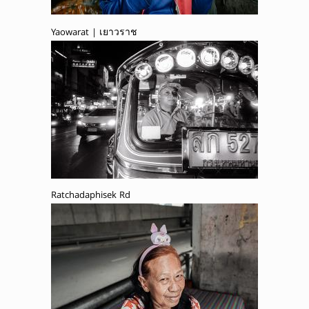
Yaowarat | เยาวราช
Ratchadaphisek Rd