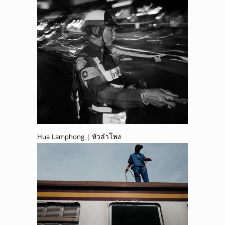
Hua Lamphong | หัวลำโพง