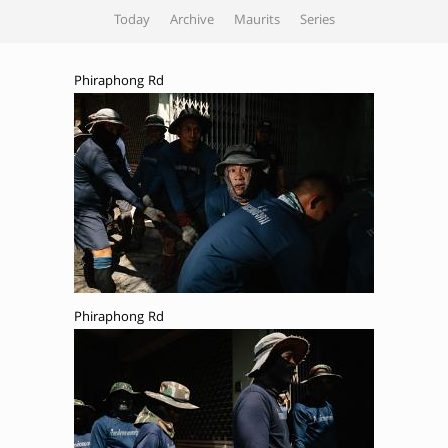
Today
Archive
Maurits
Series
Phiraphong Rd
Phiraphong Rd