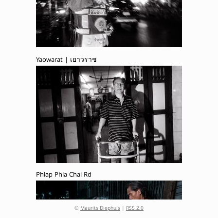
Yaowarat | เยาวราช
Phlap Phla Chai Rd
©
Maurits Diephuis
|
RSS 2.0