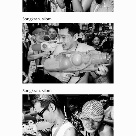
Songkran, silom
Songkran, silom