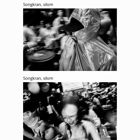
Songkran, silom
Songkran, silom