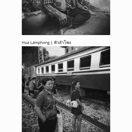
Hua Lamphong | หัวลำโพง