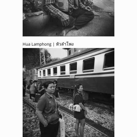
Hua Lamphong | หัวลำโพง