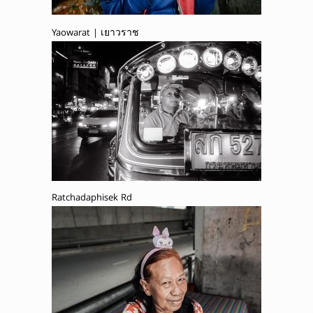
Yaowarat | เยาวราช
Ratchadaphisek Rd