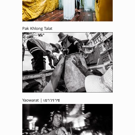
Pak Khlong Talat
Yaowarat | เยาวราช