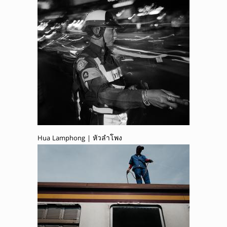
Hua Lamphong | หัวลำโพง