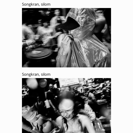
Songkran, silom
Songkran, silom