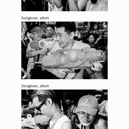
Songkran, silom
Songkran, silom