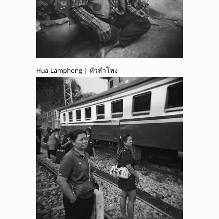
Hua Lamphong | หัวลำโพง