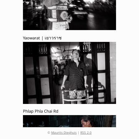
Yaowarat | เยาวราช
Phlap Phla Chai Rd
©
Maurits Diephuis
|
RSS 2.0