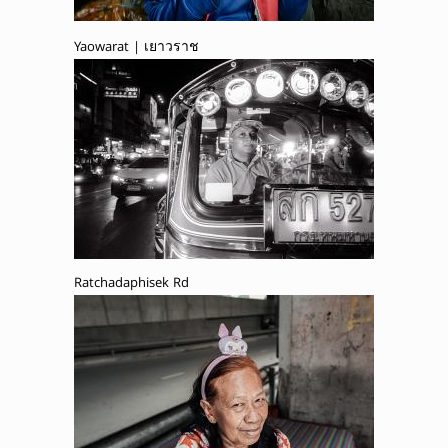
Yaowarat | เยาวราช
Ratchadaphisek Rd