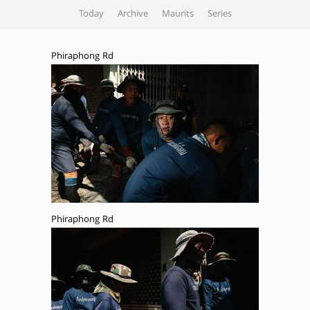
Today
Archive
Maurits
Series
Phiraphong Rd
Phiraphong Rd