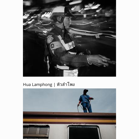
Hua Lamphong | หัวลำโพง