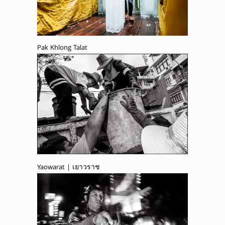
Pak Khlong Talat
Yaowarat | เยาวราช