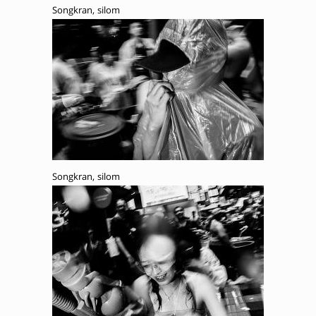
Songkran, silom
Songkran, silom