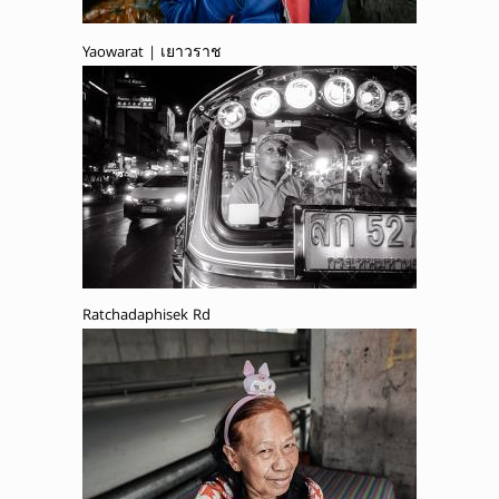
Yaowarat | เยาวราช
Ratchadaphisek Rd