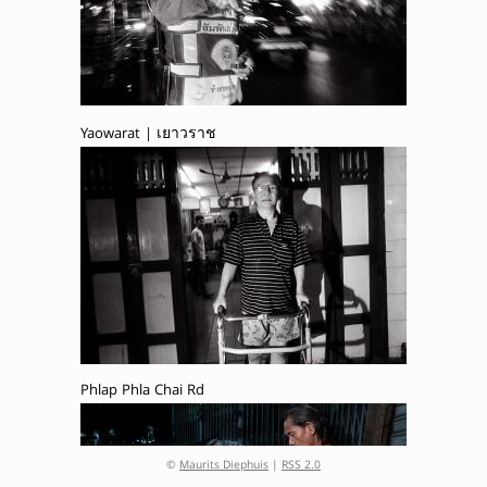
Yaowarat | เยาวราช
Phlap Phla Chai Rd
©
Maurits Diephuis
|
RSS 2.0