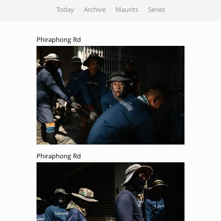
Today
Archive
Maurits
Series
Phiraphong Rd
Phiraphong Rd