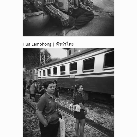
Hua Lamphong | หัวลำโพง