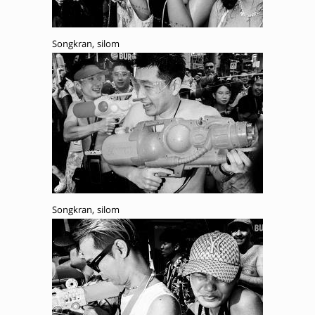
Songkran, silom
Songkran, silom