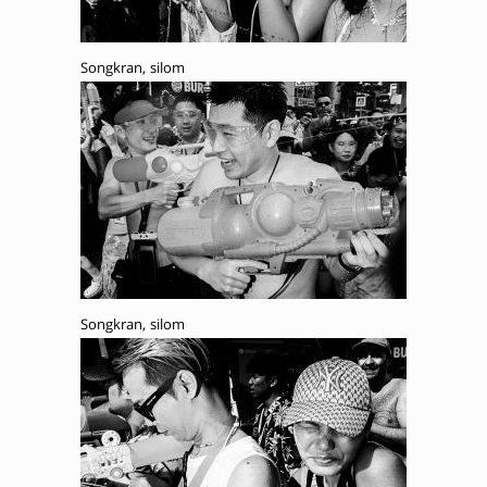
Songkran, silom
Songkran, silom