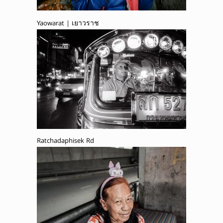
Yaowarat | เยาวราช
Ratchadaphisek Rd