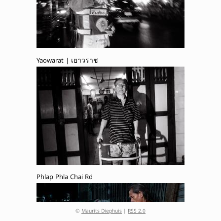
Yaowarat | เยาวราช
Phlap Phla Chai Rd
©
Maurits Diephuis
|
RSS 2.0