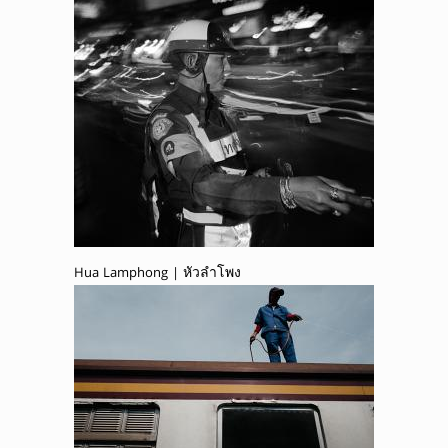
Hua Lamphong | หัวลำโพง