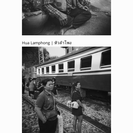
Hua Lamphong | หัวลำโพง