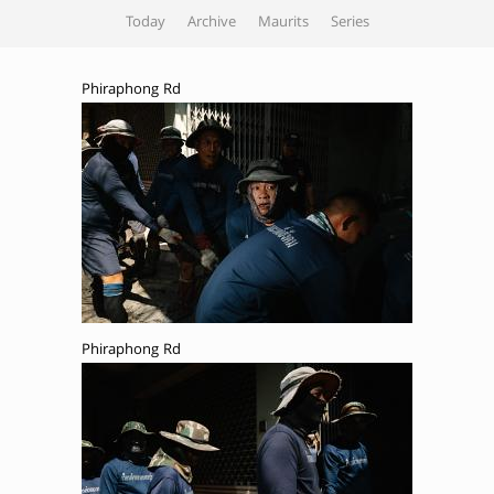
Today
Archive
Maurits
Series
Phiraphong Rd
Phiraphong Rd