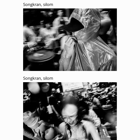
Songkran, silom
Songkran, silom