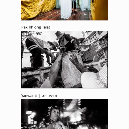
Pak Khlong Talat
Yaowarat | เยาวราช