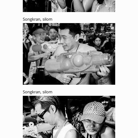
Songkran, silom
Songkran, silom