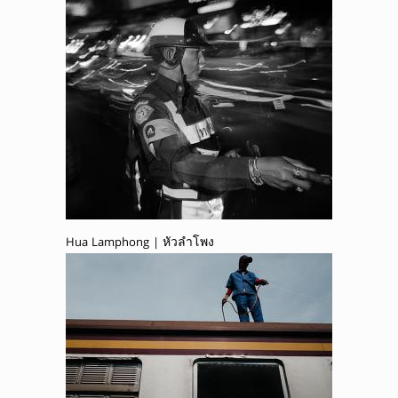
Hua Lamphong | หัวลำโพง