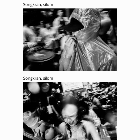
Songkran, silom
Songkran, silom