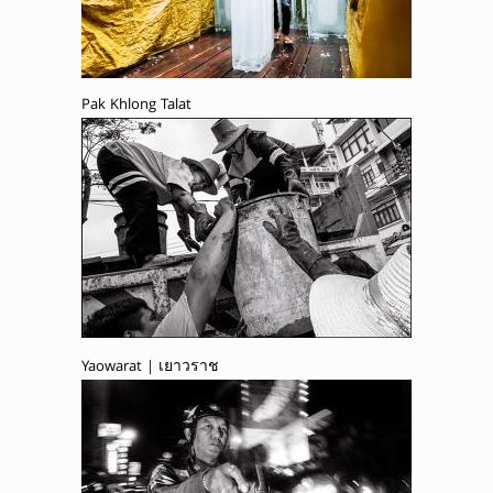
Pak Khlong Talat
Yaowarat | เยาวราช