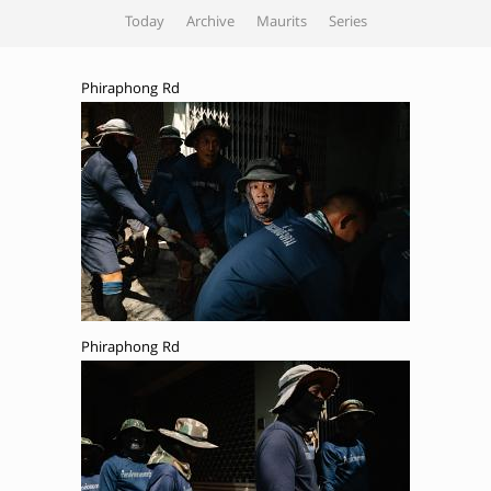
Today
Archive
Maurits
Series
Phiraphong Rd
Phiraphong Rd