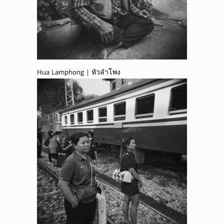
Hua Lamphong | หัวลำโพง