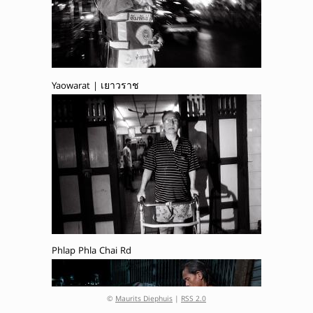
Yaowarat | เยาวราช
Phlap Phla Chai Rd
©
Maurits Diephuis
|
RSS 2.0