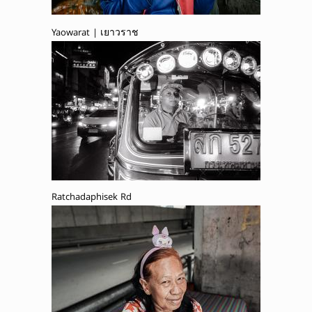
Yaowarat | เยาวราช
Ratchadaphisek Rd