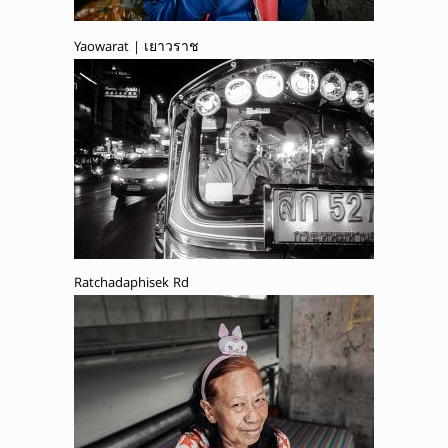
Yaowarat | เยาวราช
Ratchadaphisek Rd