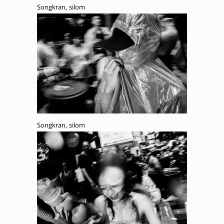
Songkran, silom
Songkran, silom