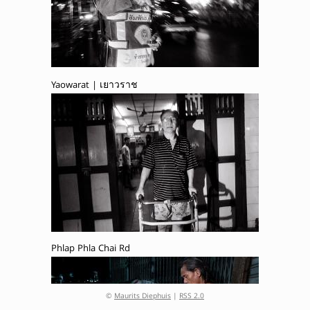
Yaowarat | เยาวราช
Phlap Phla Chai Rd
©
Maurits Diephuis
|
RSS 2.0