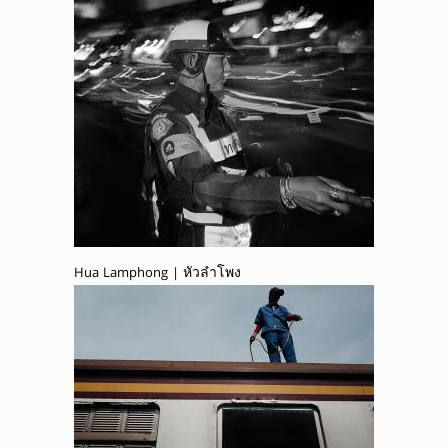
Hua Lamphong | หัวลำโพง