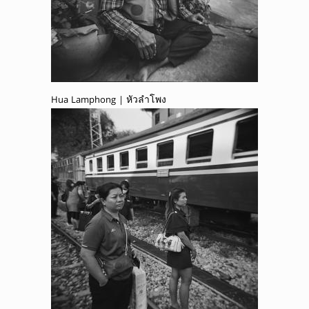
Hua Lamphong | หัวลำโพง