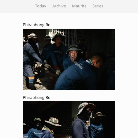
Today
Archive
Maurits
Series
Phiraphong Rd
Phiraphong Rd