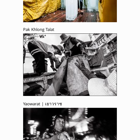
Pak Khlong Talat
Yaowarat | เยาวราช