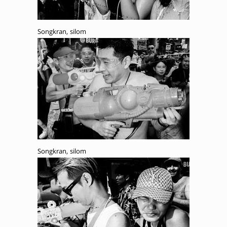
Songkran, silom
Songkran, silom