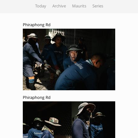
Today
Archive
Maurits
Series
Phiraphong Rd
Phiraphong Rd