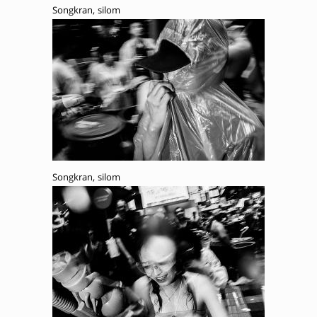
Songkran, silom
Songkran, silom