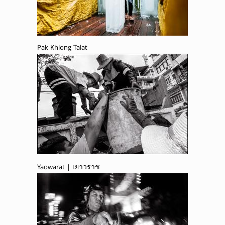
Pak Khlong Talat
Yaowarat | เยาวราช