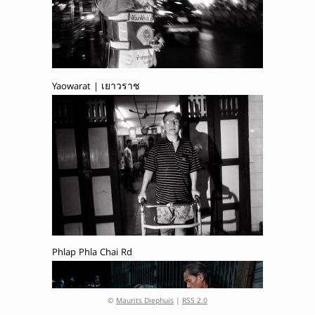
Yaowarat | เยาวราช
Phlap Phla Chai Rd
©
Maurits Diephuis
|
RSS 2.0