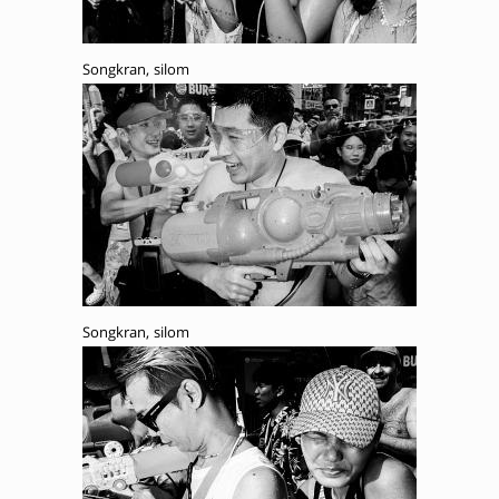
Songkran, silom
Songkran, silom