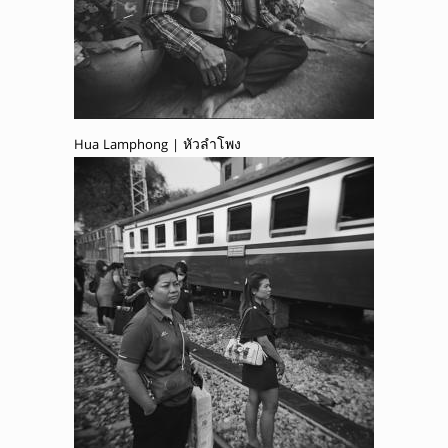
Hua Lamphong | หัวลำโพง