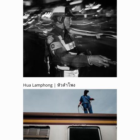
Hua Lamphong | หัวลำโพง