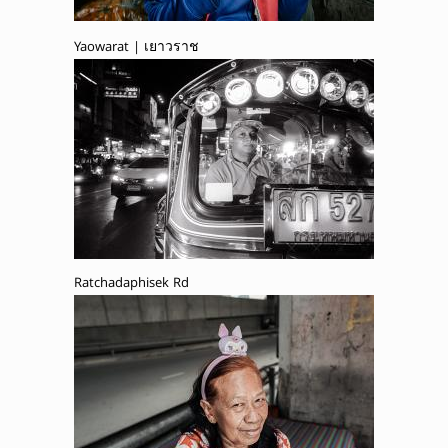
Yaowarat | เยาวราช
Ratchadaphisek Rd