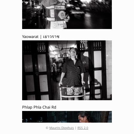
Yaowarat | เยาวราช
Phlap Phla Chai Rd
©
Maurits Diephuis
|
RSS 2.0