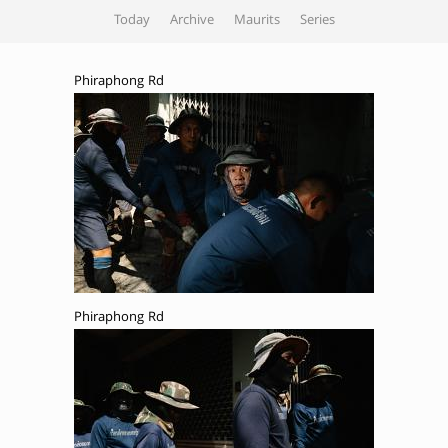
Today
Archive
Maurits
Series
Phiraphong Rd
Phiraphong Rd