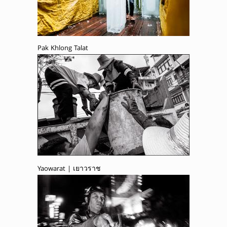
Pak Khlong Talat
Yaowarat | เยาวราช