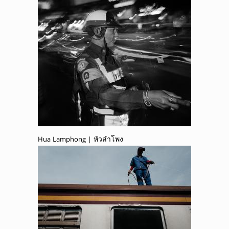
Hua Lamphong | หัวลำโพง