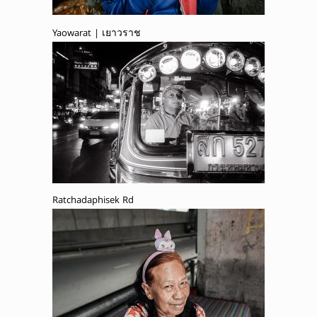
Yaowarat | เยาวราช
Ratchadaphisek Rd