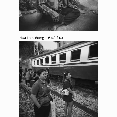
Hua Lamphong | หัวลำโพง