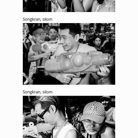
Songkran, silom
Songkran, silom