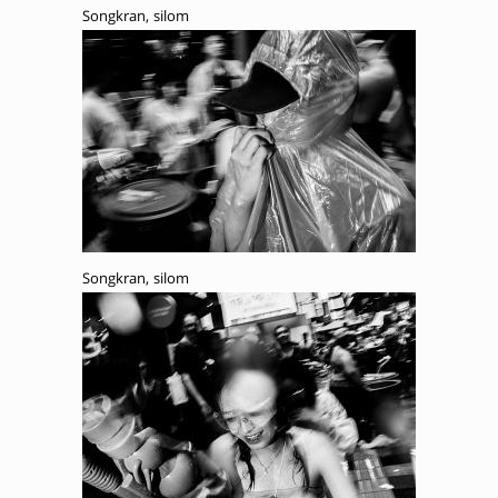
Songkran, silom
Songkran, silom