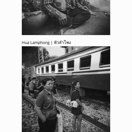
Hua Lamphong | หัวลำโพง