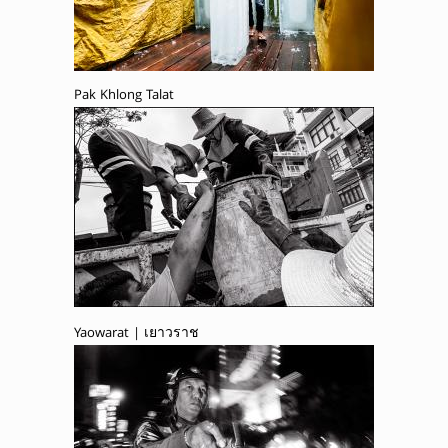
Pak Khlong Talat
Yaowarat | เยาวราช