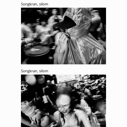
Songkran, silom
Songkran, silom