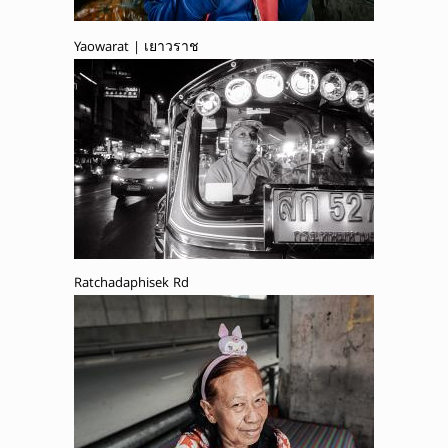
Yaowarat | เยาวราช
Ratchadaphisek Rd