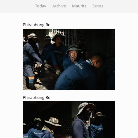
Today
Archive
Maurits
Series
Phiraphong Rd
Phiraphong Rd