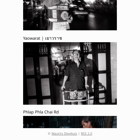
Yaowarat | เยาวราช
Phlap Phla Chai Rd
©
Maurits Diephuis
|
RSS 2.0