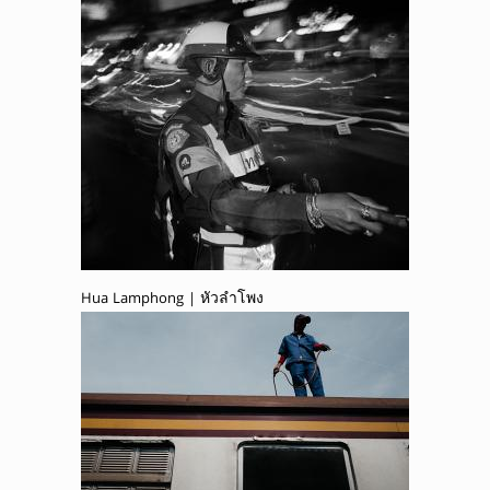
Hua Lamphong | หัวลำโพง