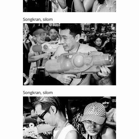
Songkran, silom
Songkran, silom