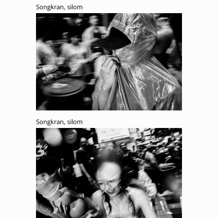
Songkran, silom
Songkran, silom