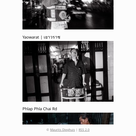
Yaowarat | เยาวราช
Phlap Phla Chai Rd
©
Maurits Diephuis
|
RSS 2.0