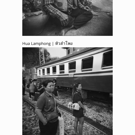
Hua Lamphong | หัวลำโพง