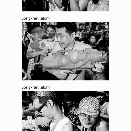
Songkran, silom
Songkran, silom