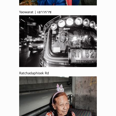
Yaowarat | เยาวราช
Ratchadaphisek Rd