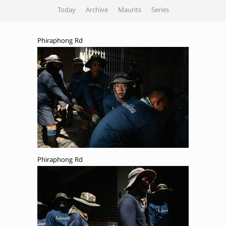
Today
Archive
Maurits
Series
Phiraphong Rd
Phiraphong Rd