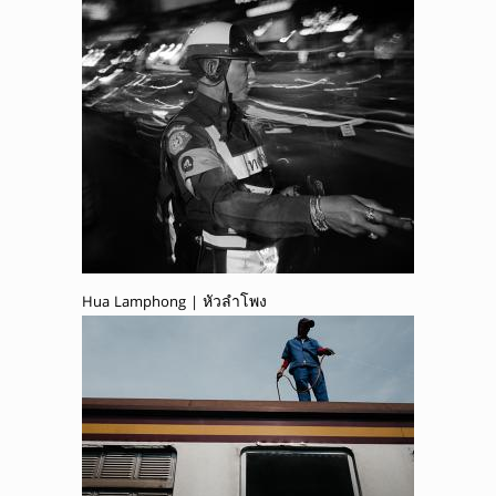
Hua Lamphong | หัวลำโพง