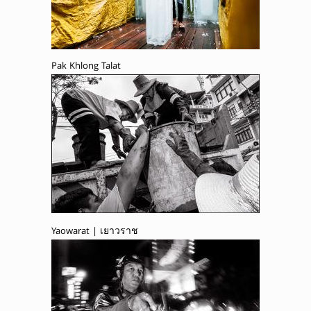
Pak Khlong Talat
Yaowarat | เยาวราช