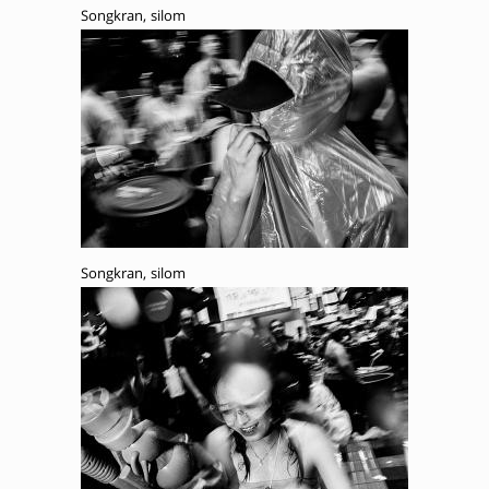
Songkran, silom
Songkran, silom