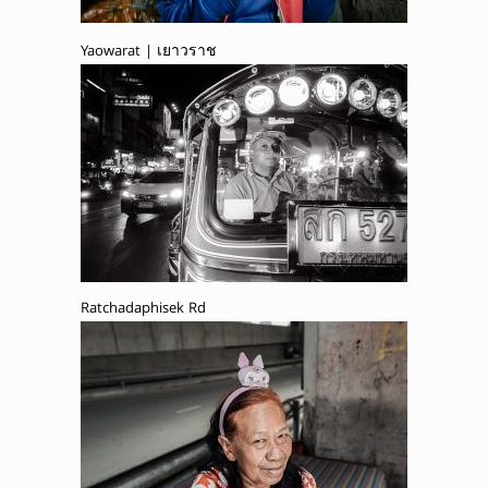
Yaowarat | เยาวราช
Ratchadaphisek Rd