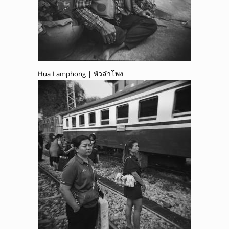
Hua Lamphong | หัวลำโพง