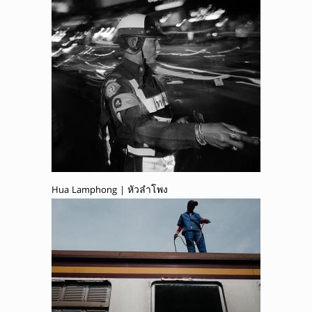
Hua Lamphong | หัวลำโพง