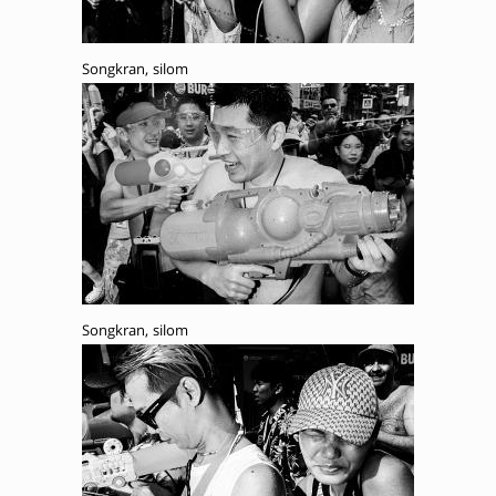
Songkran, silom
Songkran, silom