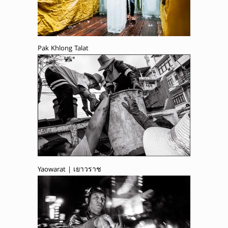
Pak Khlong Talat
Yaowarat | เยาวราช