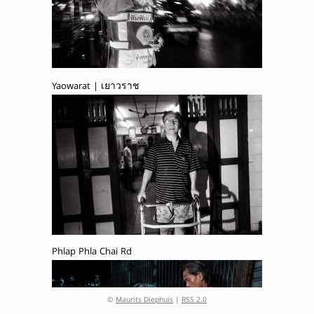
Yaowarat | เยาวราช
Phlap Phla Chai Rd
©
Maurits Diephuis
|
RSS 2.0