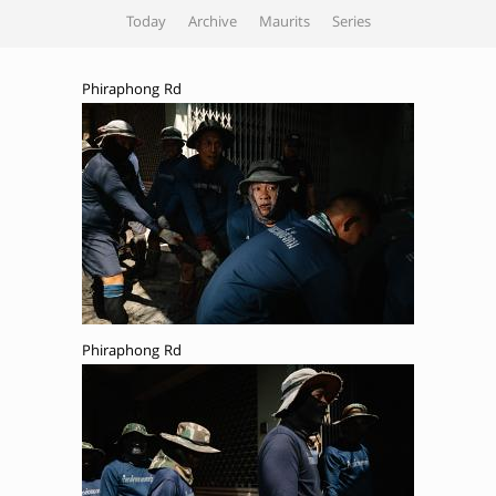
Today
Archive
Maurits
Series
Phiraphong Rd
Phiraphong Rd