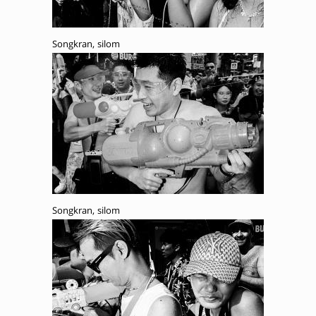
Songkran, silom
Songkran, silom