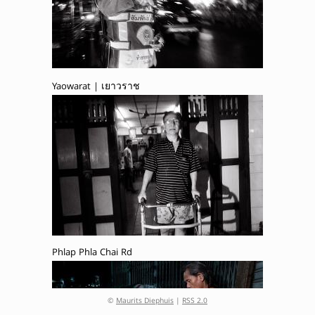
Yaowarat | เยาวราช
Phlap Phla Chai Rd
©
Maurits Diephuis
|
RSS 2.0