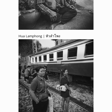
Hua Lamphong | หัวลำโพง