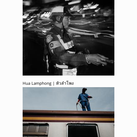
Hua Lamphong | หัวลำโพง