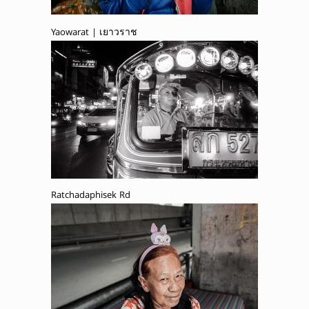
Yaowarat | เยาวราช
Ratchadaphisek Rd