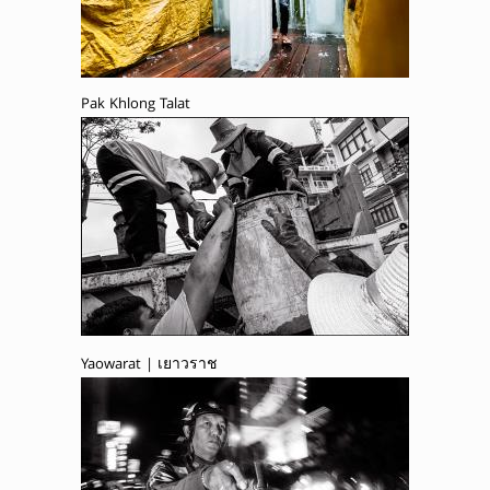
Pak Khlong Talat
Yaowarat | เยาวราช