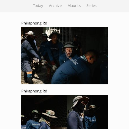
Today
Archive
Maurits
Series
Phiraphong Rd
Phiraphong Rd