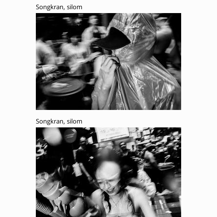
Songkran, silom
Songkran, silom