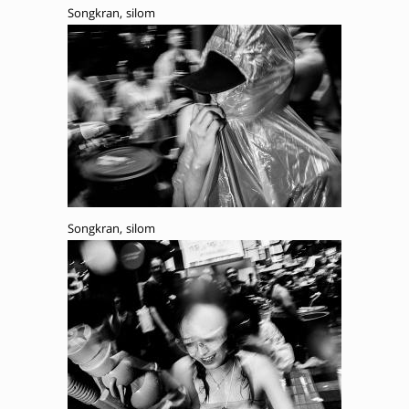
Songkran, silom
Songkran, silom