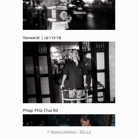
Yaowarat | เยาวราช
Phlap Phla Chai Rd
©
Maurits Diephuis
|
RSS 2.0