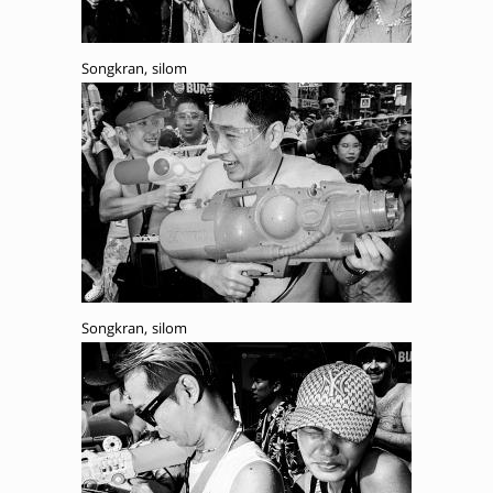
Songkran, silom
Songkran, silom