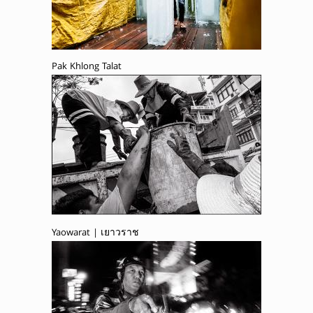
Pak Khlong Talat
Yaowarat | เยาวราช