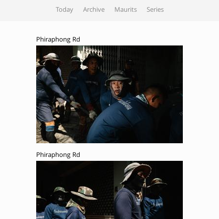
Today
Archive
Maurits
Series
Phiraphong Rd
Phiraphong Rd