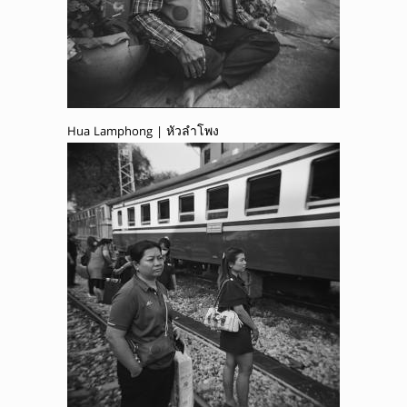
Hua Lamphong | หัวลำโพง