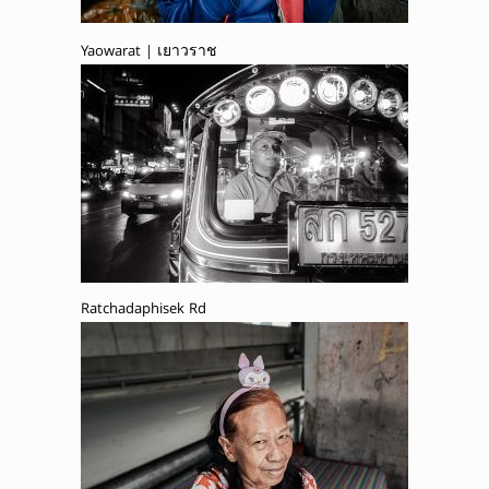
Yaowarat | เยาวราช
Ratchadaphisek Rd