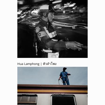
Hua Lamphong | หัวลำโพง