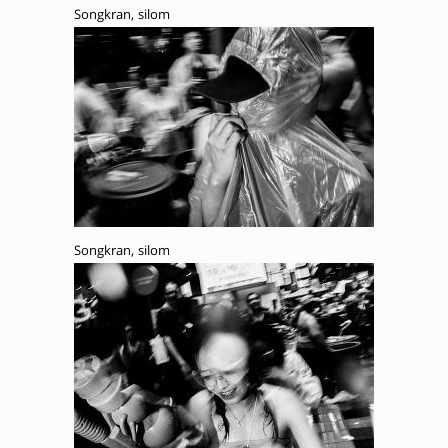
Songkran, silom
Songkran, silom