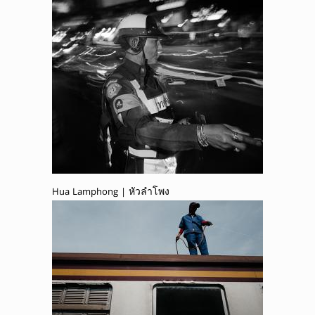
Hua Lamphong | หัวลำโพง