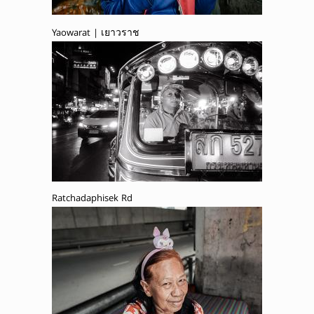
Yaowarat | เยาวราช
Ratchadaphisek Rd