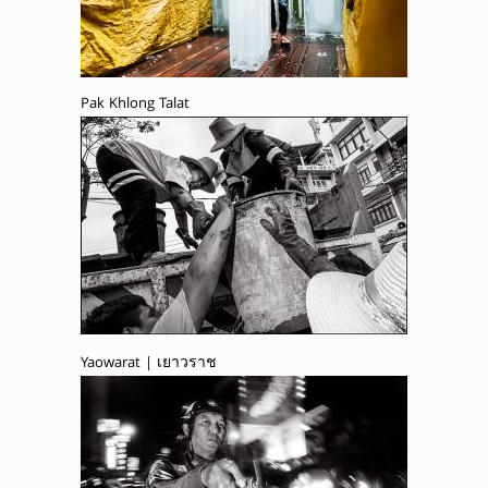
Pak Khlong Talat
Yaowarat | เยาวราช