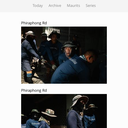
Today
Archive
Maurits
Series
Phiraphong Rd
Phiraphong Rd