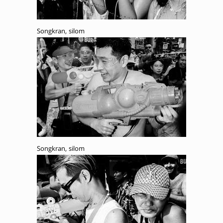
Songkran, silom
Songkran, silom