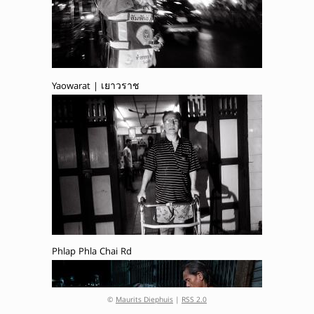
Yaowarat | เยาวราช
Phlap Phla Chai Rd
©
Maurits Diephuis
|
RSS 2.0