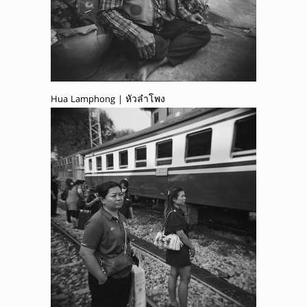
Hua Lamphong | หัวลำโพง