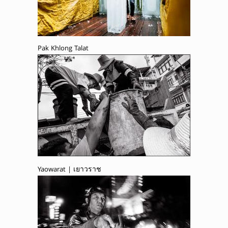
Pak Khlong Talat
Yaowarat | เยาวราช