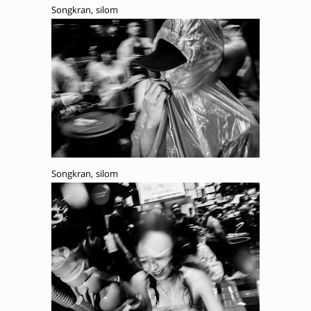
Songkran, silom
Songkran, silom