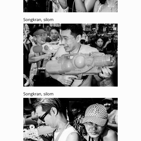
Songkran, silom
Songkran, silom