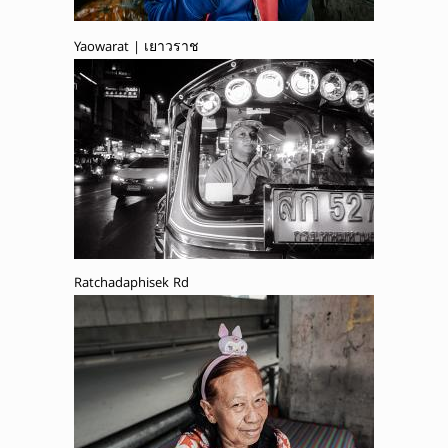
Yaowarat | เยาวราช
Ratchadaphisek Rd