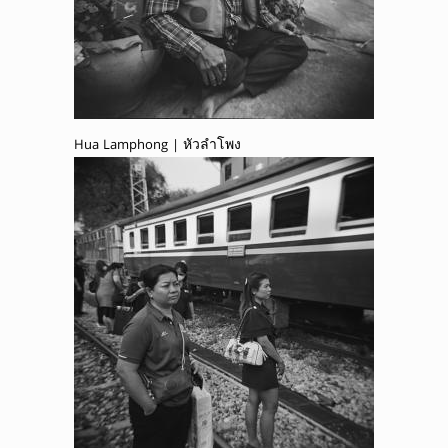
Hua Lamphong | หัวลำโพง