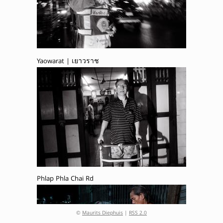
Yaowarat | เยาวราช
Phlap Phla Chai Rd
©
Maurits Diephuis
|
RSS 2.0