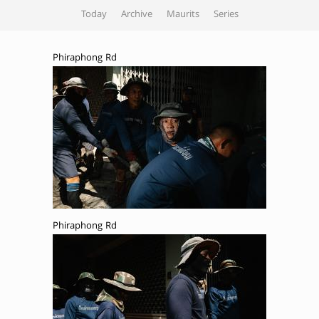
Today
Archive
Maurits
Series
Phiraphong Rd
Phiraphong Rd