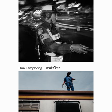
Hua Lamphong | หัวลำโพง