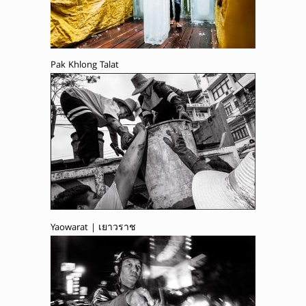
Pak Khlong Talat
Yaowarat | เยาวราช