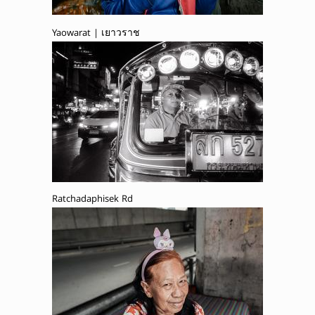
Yaowarat | เยาวราช
Ratchadaphisek Rd