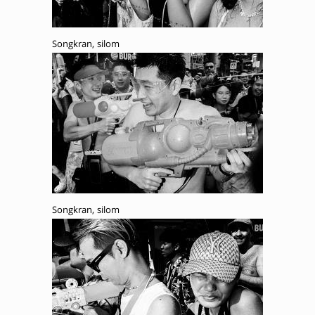
Songkran, silom
Songkran, silom