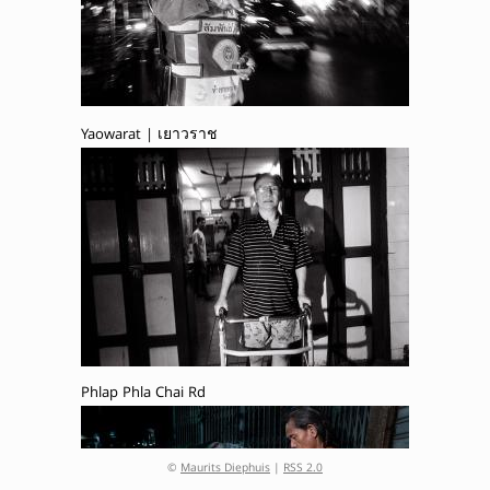
Yaowarat | เยาวราช
Phlap Phla Chai Rd
©
Maurits Diephuis
|
RSS 2.0