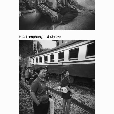
Hua Lamphong | หัวลำโพง