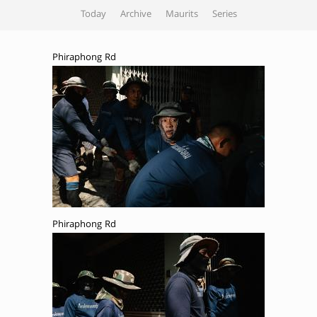
Today
Archive
Maurits
Series
Phiraphong Rd
Phiraphong Rd