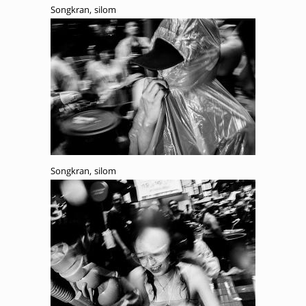
Songkran, silom
Songkran, silom