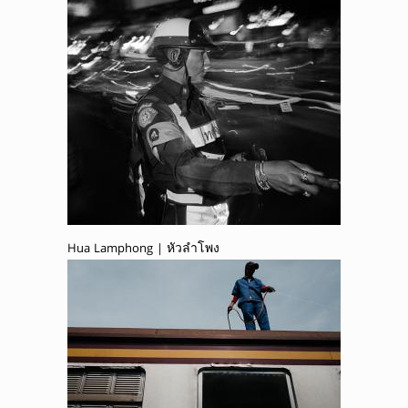
Hua Lamphong | หัวลำโพง