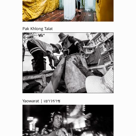
Pak Khlong Talat
Yaowarat | เยาวราช