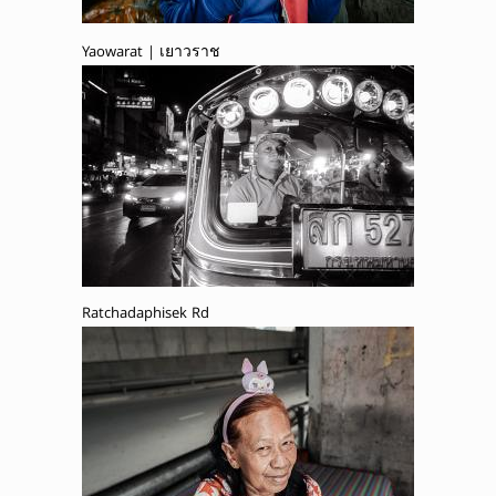
Yaowarat | เยาวราช
Ratchadaphisek Rd