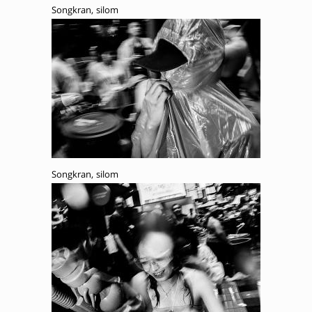
Songkran, silom
Songkran, silom