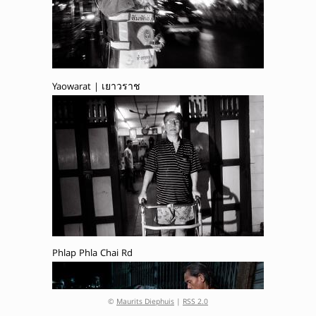
Yaowarat | เยาวราช
Phlap Phla Chai Rd
©
Maurits Diephuis
|
RSS 2.0