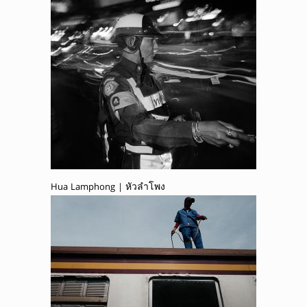
Hua Lamphong | หัวลำโพง