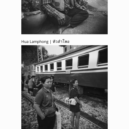
Hua Lamphong | หัวลำโพง