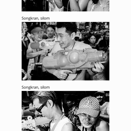
Songkran, silom
Songkran, silom