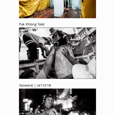
Pak Khlong Talat
Yaowarat | เยาวราช