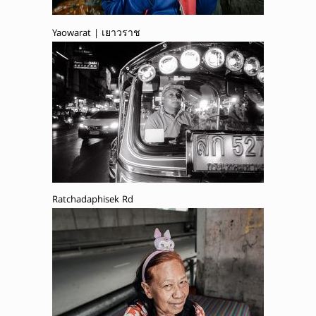
Yaowarat | เยาวราช
Ratchadaphisek Rd