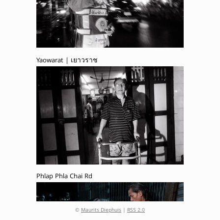
Yaowarat | เยาวราช
Phlap Phla Chai Rd
©
Maurits Diephuis
|
RSS 2.0