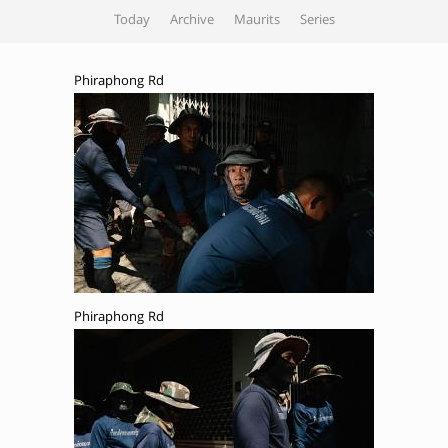
Today
Archive
Maurits
Series
Phiraphong Rd
Phiraphong Rd