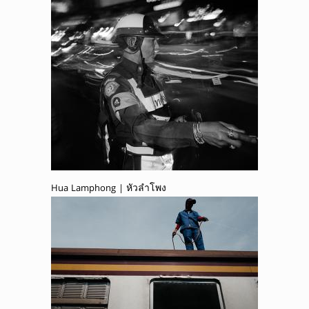
Hua Lamphong | หัวลำโพง