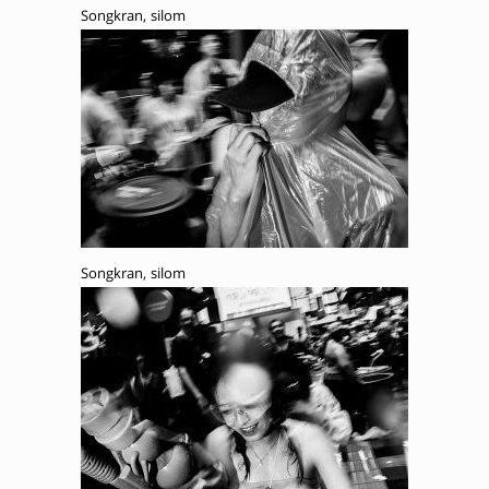
Songkran, silom
Songkran, silom