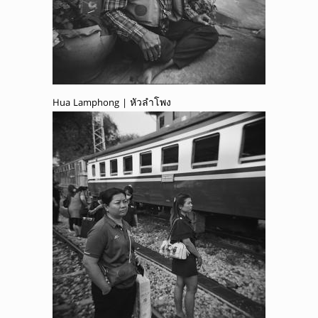
Hua Lamphong | หัวลำโพง