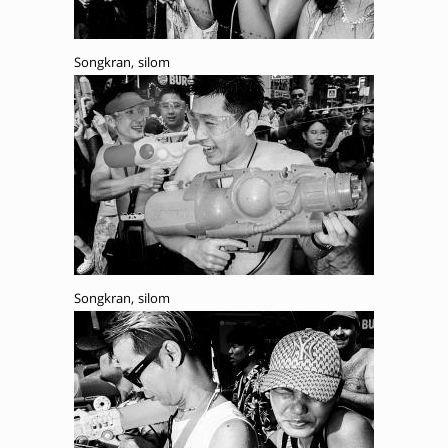
Songkran, silom
Songkran, silom