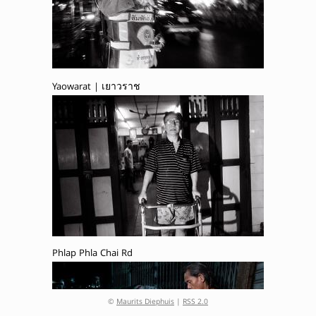
Yaowarat | เยาวราช
Phlap Phla Chai Rd
©
Maurits Diephuis
|
RSS 2.0