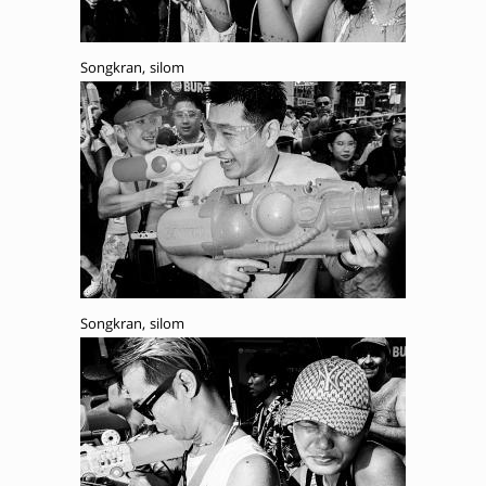
Songkran, silom
Songkran, silom