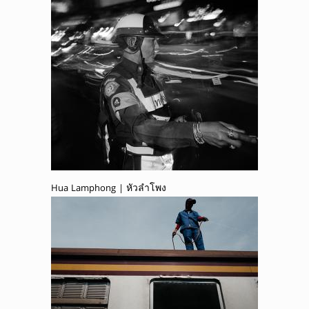
Hua Lamphong | หัวลำโพง