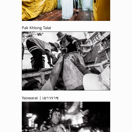
Pak Khlong Talat
Yaowarat | เยาวราช