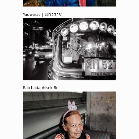
Yaowarat | เยาวราช
Ratchadaphisek Rd