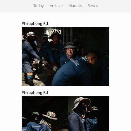
Today
Archive
Maurits
Series
Phiraphong Rd
Phiraphong Rd