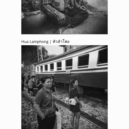
Hua Lamphong | หัวลำโพง