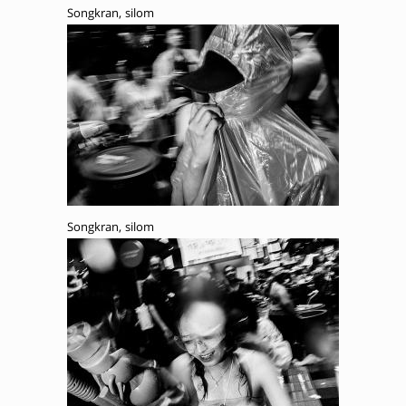
Songkran, silom
Songkran, silom