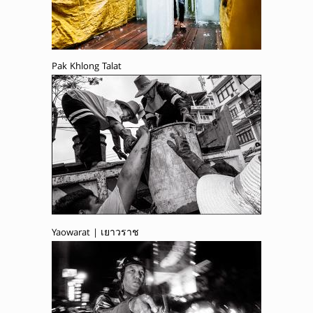
Pak Khlong Talat
Yaowarat | เยาวราช