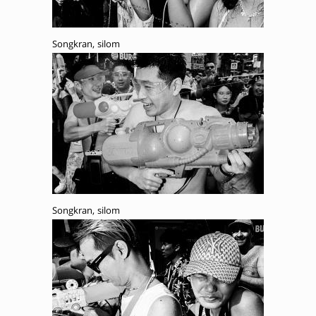
Songkran, silom
Songkran, silom