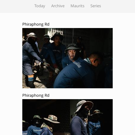
Today
Archive
Maurits
Series
Phiraphong Rd
Phiraphong Rd