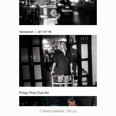
Yaowarat | เยาวราช
Phlap Phla Chai Rd
©
Maurits Diephuis
|
RSS 2.0