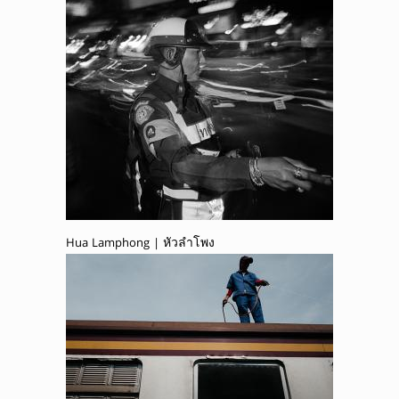
Hua Lamphong | หัวลำโพง