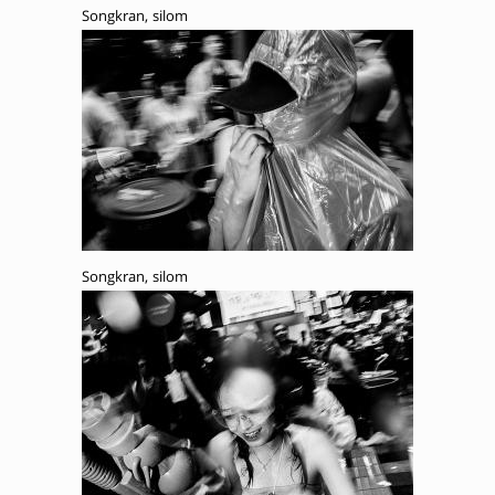
Songkran, silom
Songkran, silom