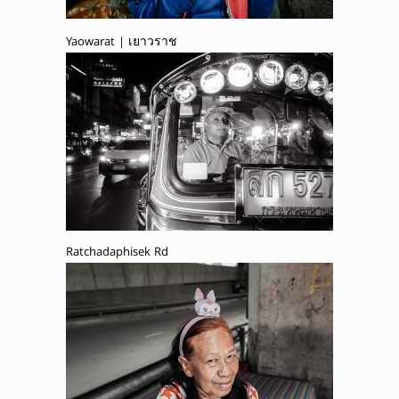
Yaowarat | เยาวราช
Ratchadaphisek Rd