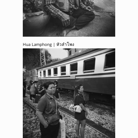
Hua Lamphong | หัวลำโพง